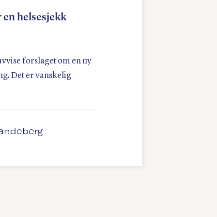
 en helsesjekk
 å avvise forslaget om en ny
g. Det er vanskelig
Randeberg