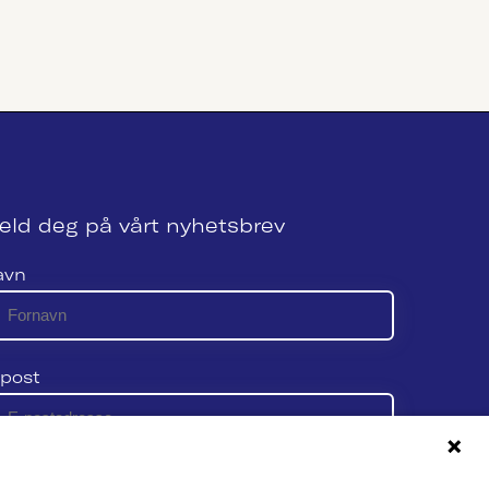
eld deg på vårt nyhetsbrev
avn
post
 vår personvernerklæring her