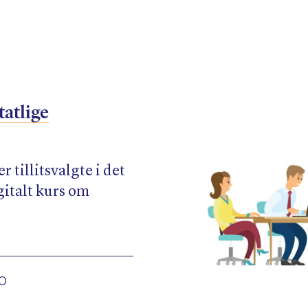
tatlige
 tillitsvalgte i det
igitalt kurs om
.
00