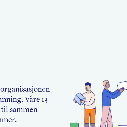
Politikk
L
Kurs og konferanser
F
organisasjonen
Nyheter
O
anning. Våre 13
 til sammen
mmer.