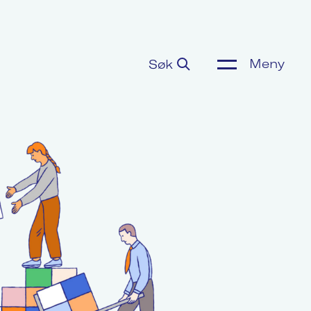
Meny
Søk
ønnsoppgjør
or media
m Akademikerne