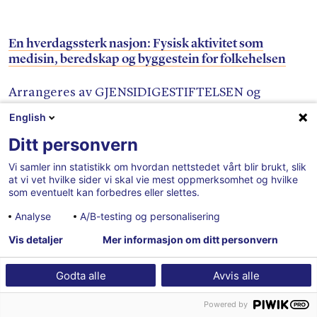
En hverdagssterk nasjon: Fysisk aktivitet som
medisin, beredskap og byggestein for folkehelsen
Arrangeres av GJENSIDIGESTIFTELSEN og
Aktivitetsalliansen
English
Ditt personvern
Tirsdag 11. august
Vi samler inn statistikk om hvordan nettstedet vårt blir brukt, slik
Kl. 12:30 – 13:30
at vi vet hvilke sider vi skal vie mest oppmerksomhet og hvilke
som eventuelt kan forbedres eller slettes.
Bærekraftscenen
Analyse
A/B-testing og personalisering
Friergangen 3
Vis detaljer
Mer informasjon om ditt personvern
Legeforeningen deltar
Godta alle
Avvis alle
Powered by