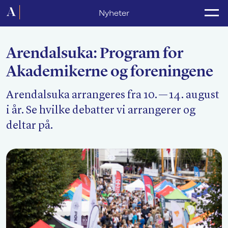
Forside
Nyheter
Politikk
Arendalsuka: Program for
Lønnsoppgjør
Akademikerne og foreningene
Medlemsforeninger
Arendalsuka arrangeres fra 10. — 14. august
Kurs og konferanser
i år. Se hvilke debatter vi arrangerer og
For media
deltar på.
Akademikerne Pluss
Nyheter
Om Akademikerne