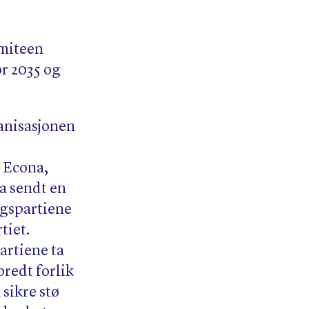
omiteen
r 2035 og
anisasjonen
 Econa,
a sendt en
ngspartiene
tiet.
artiene ta
bredt forlik
sikre stø