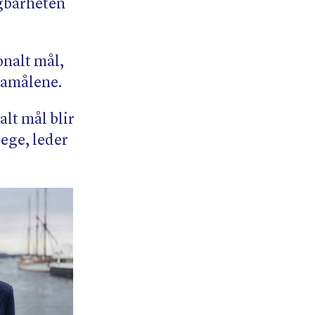
igbarheten
onalt mål,
imamålene.
alt mål blir
dege, leder