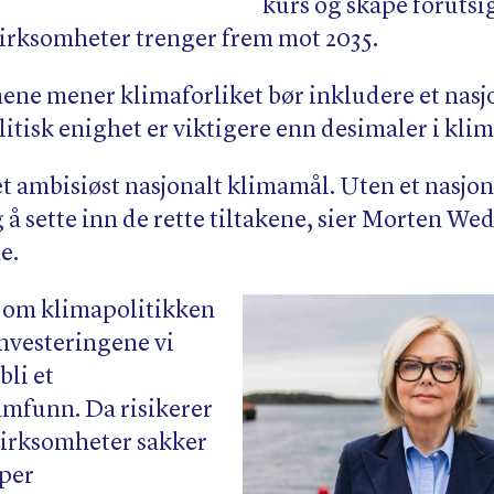
kurs og skape foruts
irksomheter trenger frem mot 2035.
ene mener klimaforliket bør inkludere et nasj
litisk enighet er viktigere enn desimaler i kl
et ambisiøst nasjonalt klimamål. Uten et nasjon
 å sette inn de rette tiltakene, sier Morten We
e.
 om klimapolitikken
nvesteringene vi
bli et
amfunn. Da risikerer
 virksomheter sakker
aper