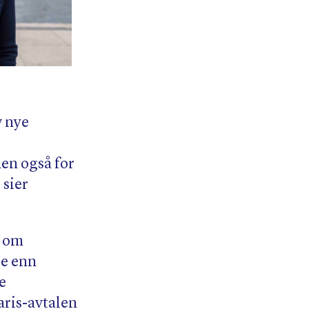
v nye
men også for
 sier
t om
re enn
e
aris-avtalen