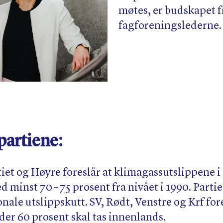
møtes, er budskapet f
fagforeningslederne.
partiene:
et og Høyre foreslår at klimagassutslippene i 
 minst 70 – 75 prosent fra nivået i 1990. Partie
onale utslippskutt. SV, Rødt, Venstre og Krf for
der 60 prosent skal tas innenlands.