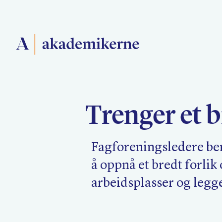
Forside
Trenger et b
Medlemsforeninger
Fagforeningsledere ber
Akademikerne Pluss
å oppnå et bredt forli
arbeidsplasser og legge 