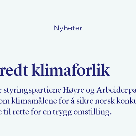
Nyheter
Politikk
L
redt klimaforlik
Kurs og konferanser
F
 styringspartiene Høyre og Arbeiderpar
k om klimamålene for å sikre norsk konk
Nyheter
O
til rette for en trygg omstilling.