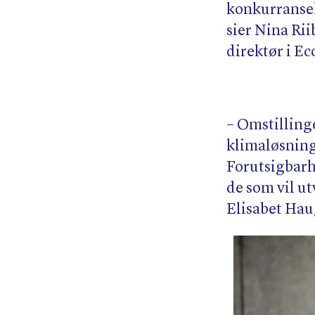
konkurranse
sier Nina Ri
direktør i Ec
– Omstilling
klimaløsning
Forutsigbarhe
de som vil ut
Elisabet Hau