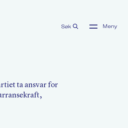
Meny
Søk
ønnsoppgjør
or media
tiet ta ansvar for
urransekraft,
m Akademikerne