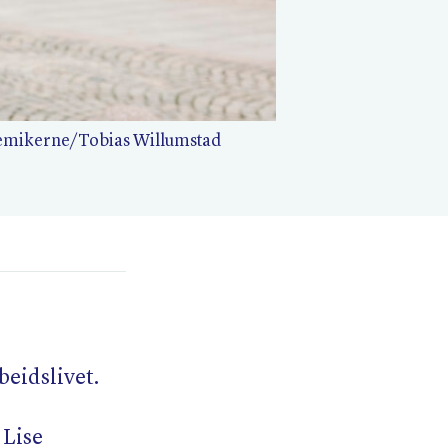
demikerne/​Tobias Willumstad
beidslivet.
 Lise