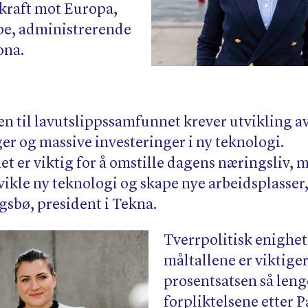
kraft mot Europa,
ibe, administrerende
ona.
en til lavutslippssamfunnet krever utvikling a
er og massive investeringer i ny teknologi.
t er viktig for å omstille dagens næringsliv, 
vikle ny teknologi og skape nye arbeidsplasser,
gsbø, president i Tekna.
Tverrpolitisk enighe
måltallene er viktige
prosentsatsen så leng
forpliktelsene etter P