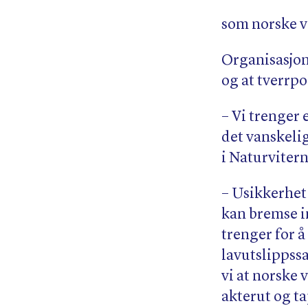
som norske v
Organisasjon
og at tverrpo
– Vi trenger 
det vanskelig
i Naturvitern
– Usikkerhet
kan bremse i
trenger for å 
lavutslippss
vi at norske
akterut og t