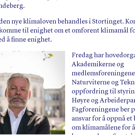
ndeberg.
 den nye klimaloven behandles i Stortinget. K
å komme til enighet om et omforent klimamål fo
d å finne enighet.
Fredag har hovedorg
Akademikerne og
medlemsforeningene
Naturviterne og Tekn
oppfordring til styri
Høyre og Arbeiderpar
Fagforeningene ber p
ansvar for å oppnå et 
om klimamålene for å 