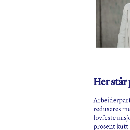
Her står 
Arbeiderparti
reduseres med
lovfeste nasj
prosent kutt 