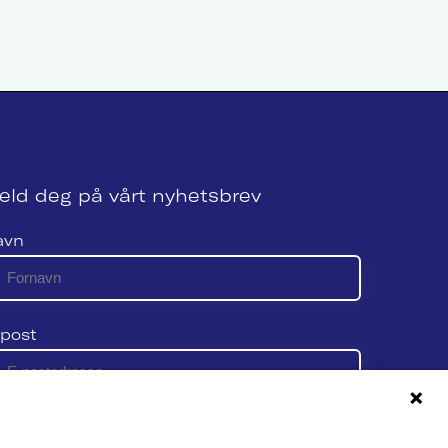
eld deg på vårt nyhetsbrev
avn
post
 vår personvernerklæring her