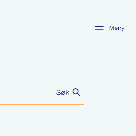
Meny
ønnsoppgjør
or media
Søk
m Akademikerne