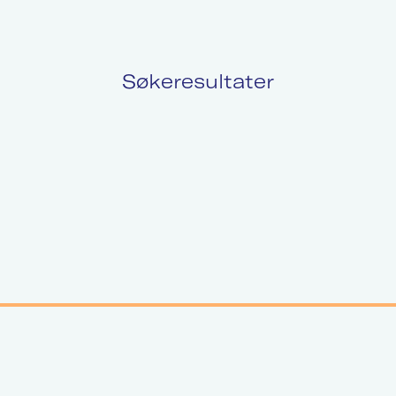
Søkeresultater
Politikk
L
Kurs og konferanser
F
Nyheter
O