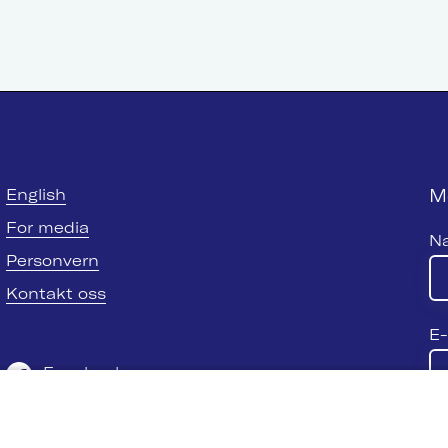
M
English
For media
N
Personvern
Kontakt oss
E-
Facebook
Twitter
Se