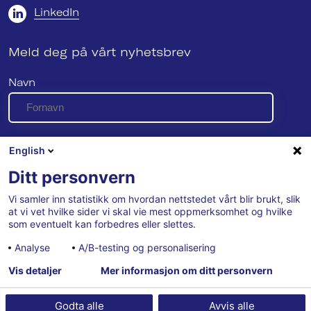
LinkedIn
Meld deg på vårt nyhetsbrev
Navn
E-post
English
Ditt personvern
Vi samler inn statistikk om hvordan nettstedet vårt blir brukt, slik
Se vår personvernerklæring her
at vi vet hvilke sider vi skal vie mest oppmerksomhet og hvilke
som eventuelt kan forbedres eller slettes.
Analyse
A/B-testing og personalisering
Vis detaljer
Mer informasjon om ditt personvern
Godta alle
Avvis alle