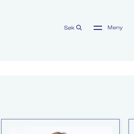
Meny
Søk
ønnsoppgjør
or media
m Akademikerne