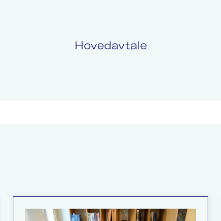
Hovedavtale
Politikk
L
Kurs og konferanser
F
Nyheter
O