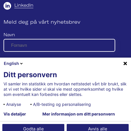
LinkedIn
Meld deg på vårt nyhetsbrev
Navn
E-post
English
Ditt personvern
Vi samler inn statistikk om hvordan nettstedet vårt blir brukt, slik
Se vår personvernerklæring her
at vi vet hvilke sider vi skal vie mest oppmerksomhet og hvilke
som eventuelt kan forbedres eller slettes.
Analyse
A/B-testing og personalisering
Vis detaljer
Mer informasjon om ditt personvern
Godta alle
Avvis alle