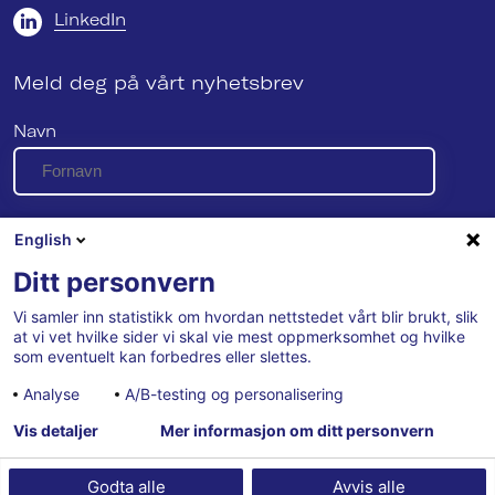
LinkedIn
Meld deg på vårt nyhetsbrev
Navn
E-post
English
Ditt personvern
Vi samler inn statistikk om hvordan nettstedet vårt blir brukt, slik
Se vår personvernerklæring her
at vi vet hvilke sider vi skal vie mest oppmerksomhet og hvilke
som eventuelt kan forbedres eller slettes.
Analyse
A/B-testing og personalisering
Vis detaljer
Mer informasjon om ditt personvern
Godta alle
Avvis alle