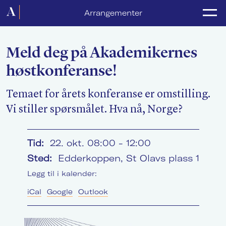
Forside
Arrangementer
Politikk
Meld deg på Akademikernes
Lønnsoppgjør
høstkonferanse!
Medlemsforeninger
Temaet for årets konferanse er omstilling.
Kurs og konferanser
Vi stiller spørsmålet. Hva nå, Norge?
For media
Tid:
22. okt. 08:00 - 12:00
Akademikerne Pluss
Sted:
Edderkoppen, St Olavs plass 1
Nyheter
Legg til i kalender:
iCal
Google
Outlook
Om Akademikerne