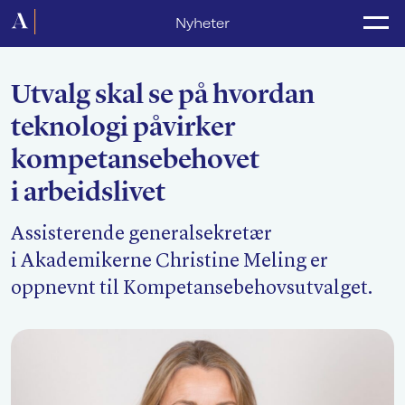
Forside
Nyheter
Politikk
Utvalg skal se på hvordan
Lønnsoppgjør
teknologi påvirker
Medlemsforeninger
kompetansebehovet
Kurs og konferanser
i arbeidslivet
For media
Assisterende generalsekretær
i Akademikerne Christine Meling er
Akademikerne Pluss
oppnevnt til Kompetansebehovsutvalget.
Nyheter
Om Akademikerne