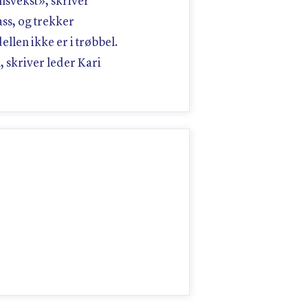
nnsvekst», skriver
ss, og trekker
llen ikke er i trøbbel.
, skriver leder Kari