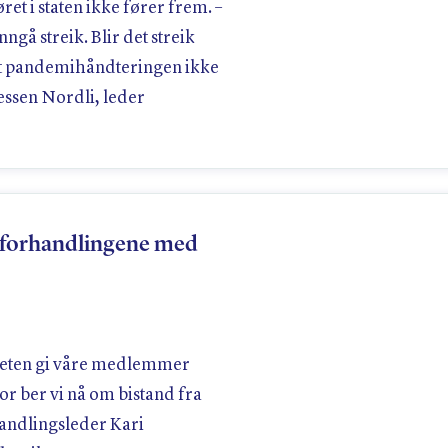
et i staten ikke fører frem. –
nngå streik. Blir det streik
r at pandemihåndteringen ikke
ssen Nordli, leder
 forhandlingene med
aliteten gi våre medlemmer
r ber vi nå om bistand fra
andlingsleder Kari