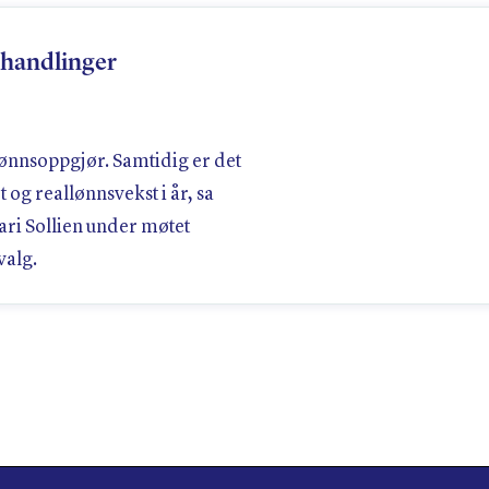
rhandlinger
 lønnsoppgjør. Samtidig er det
t og reallønnsvekst i år, sa
ri Sollien under møtet
valg.