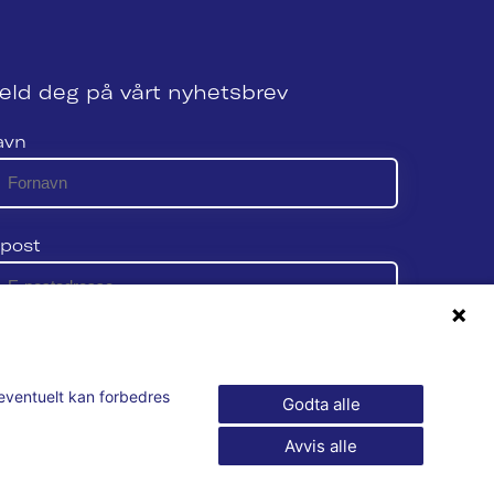
eld deg på vårt nyhetsbrev
avn
post
 vår personvernerklæring her
m eventuelt kan forbedres
Godta alle
Avvis alle