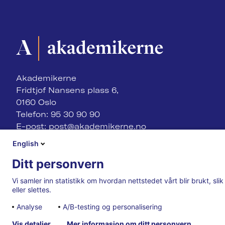
Akademikerne
Fridtjof Nansens plass 6,
0160 Oslo
Telefon: 95 30 90 90
E-post:
post@akademikerne.no
English
Ditt personvern
Vi samler inn statistikk om hvordan nettstedet vårt blir brukt, sl
eller slettes.
Analyse
A/B-testing og personalisering
Vis detaljer
Mer informasjon om ditt personvern