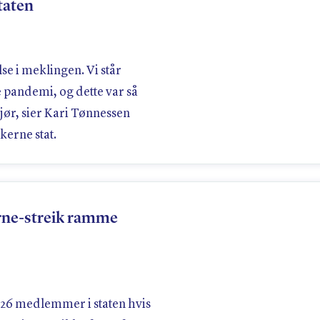
taten
lse i meklingen. Vi står
 pandemi, og dette var så
gjør, sier Kari Tønnessen
kerne stat.
erne-streik ramme
626 medlemmer i staten hvis