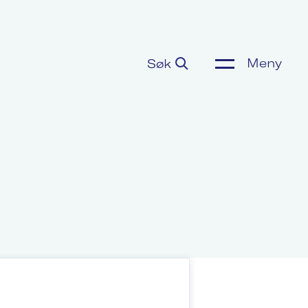
Meny
Søk
ønnsoppgjør
or media
m Akademikerne