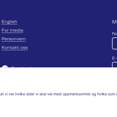
M
English
For media
N
Personvern
Kontakt oss
E-
Facebook
Twitter
Se
LinkedIn
ik at vi vet hvilke sider vi skal vie mest oppmerksomhet og hvilke so