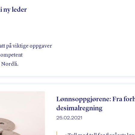
 ny leder
 fatt på viktige oppgaver
kompetent
 Nordli.
Lønnsoppgjørene: Fra forh
desimalregning
25.02.2021