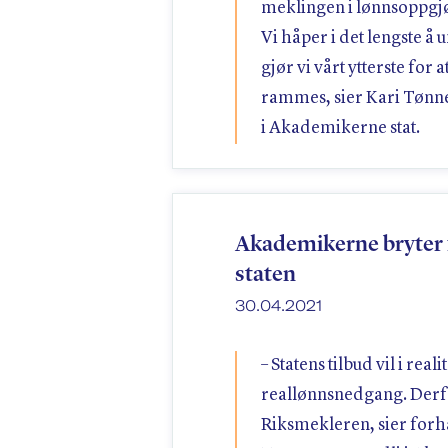
meklingen i lønnsoppgjør
Vi håper i det lengste å u
gjør vi vårt ytterste fo
rammes, sier Kari Tønne
i Akademikerne stat.
Akademikerne bryter
staten
30.04.2021
– Statens tilbud vil i re
reallønnsnedgang. Derfo
Riksmekleren, sier forh