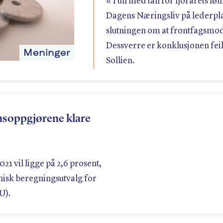
«Tull med tall for fjorårets lø
Dagens Næringsliv på lederpla
slutningen om at frontfagsmode
Dessverre er konklusjonen feil
Meninger
Sollien.
nsoppgjørene klare
021 vil ligge på 2,6 prosent,
nisk beregningsutvalg for
U).