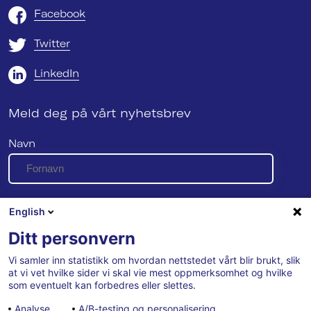
Facebook
Twitter
LinkedIn
Meld deg på vårt nyhetsbrev
Navn
E-post
English
Ditt personvern
Vi samler inn statistikk om hvordan nettstedet vårt blir brukt, slik
Se vår personvernerklæring her
at vi vet hvilke sider vi skal vie mest oppmerksomhet og hvilke
som eventuelt kan forbedres eller slettes.
Analyse
A/B-testing og personalisering