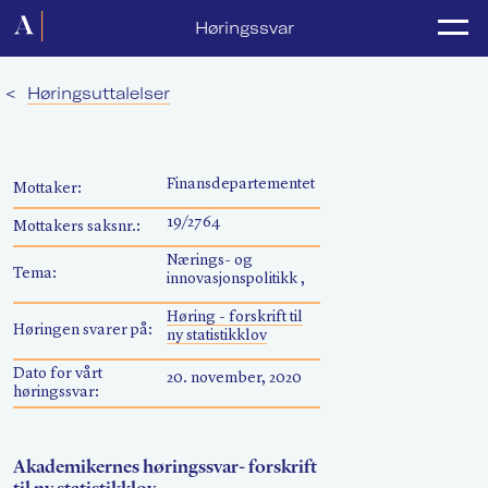
Forside
Høringssvar
Politikk
<
Høringsuttalelser
Lønnsoppgjør
Medlemsforeninger
Finansdepartementet
Mottaker:
Kurs og konferanser
19/2764
Mottakers saksnr.:
Nærings- og
For media
Tema:
innovasjonspolitikk ,
Akademikerne Pluss
Høring - forskrift til
Høringen svarer på:
ny statistikklov
Nyheter
Dato for vårt
20. november, 2020
høringssvar:
Om Akademikerne
Akademikernes høringssvar- forskrift