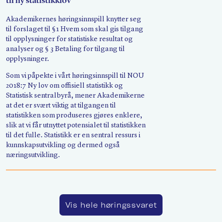
til ny statistikklov
Søk
Akademikernes høringsinnspill knytter seg
til forslaget til §1 Hvem som skal gis tilgang
til opplysninger for statistiske resultat og
analyser og § 3 Betaling for tilgang til
opplysninger.
Som vi påpekte i vårt høringsinnspill til NOU
2018:7 Ny lov om offisiell statistikk og
Statistisk sentralbyrå, mener Akademikerne
at det er svært viktig at tilgangen til
statistikken som produseres gjøres enklere,
slik at vi får utnyttet potensialet til statistikken
til det fulle. Statistikk er en sentral ressurs i
kunnskapsutvikling og dermed også
næringsutvikling.
Vis hele høringssvaret