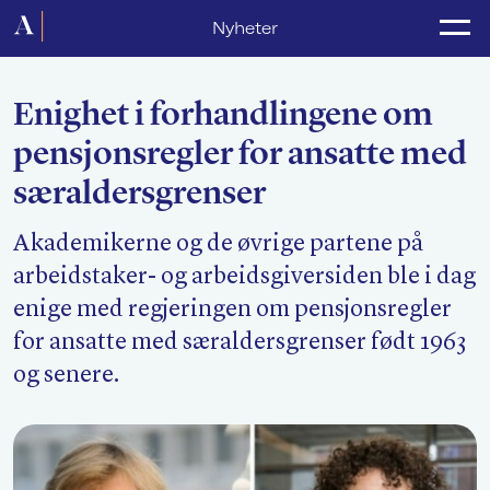
Forside
Nyheter
Politikk
Enighet i forhandlingene om
Lønnsoppgjør
pensjonsregler for ansatte med
Medlemsforeninger
særaldersgrenser
Kurs og konferanser
Akademikerne og de øvrige partene på
For media
arbeidstaker- og arbeidsgiversiden ble i dag
enige med regjeringen om pensjonsregler
Akademikerne Pluss
for ansatte med særaldersgrenser født 1963
Nyheter
og senere.
Om Akademikerne