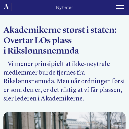
Forside
Nyheter
Politikk
Akademikerne størst i staten:
Lønnsoppgjør
Overtar LOs plass
Medlemsforeninger
i Rikslønnsnemnda
Kurs og konferanser
– Vi mener prinsipielt at ikke-nøytrale
For media
medlemmer burde fjernes fra
Rikslønnsnemnda. Men når ordningen først
Akademikerne Pluss
er som den er, er det riktig at vi får plassen,
Nyheter
sier lederen i Akademikerne.
Om Akademikerne