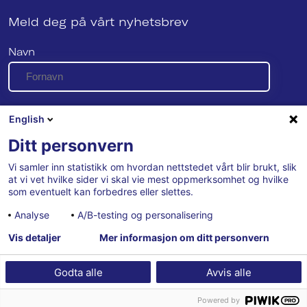
Meld deg på vårt nyhetsbrev
Navn
E-post
English
Ditt personvern
Vi samler inn statistikk om hvordan nettstedet vårt blir brukt, slik
Se vår personvernerklæring her
at vi vet hvilke sider vi skal vie mest oppmerksomhet og hvilke
som eventuelt kan forbedres eller slettes.
Analyse
A/B-testing og personalisering
Vis detaljer
Mer informasjon om ditt personvern
Godta alle
Avvis alle
Powered by