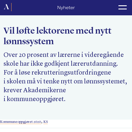
Forside
Nyheter
Politikk
Vil løfte lektorene med nytt
Lønnsoppgjør
lønnssystem
Medlemsforeninger
Over 20 prosent av lærerne i videregående
Kurs og konferanser
skole har ikke godkjent lærerutdanning.
For media
For å løse rekrutteringsutfordringene
i skolen må vi tenke nytt om lønnssystemet,
Akademikerne Pluss
krever Akademikerne
i kommuneoppgjøret.
Nyheter
Om Akademikerne
Kommuneoppgjøret 2020
,
KS