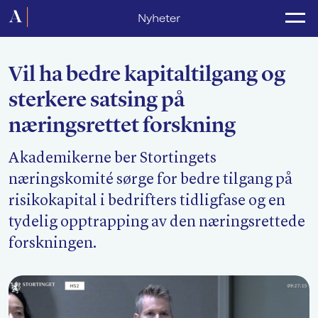
Forside
Nyheter
Politikk
Vil ha bedre kapitaltilgang og
Lønnsoppgjør
sterkere satsing på
Medlemsforeninger
næringsrettet forskning
Kurs og konferanser
Akademikerne ber Stortingets
For media
næringskomité sørge for bedre tilgang på
risikokapital i bedrifters tidligfase og en
Akademikerne Pluss
tydelig opptrapping av den næringsrettede
Nyheter
forskningen.
Om Akademikerne