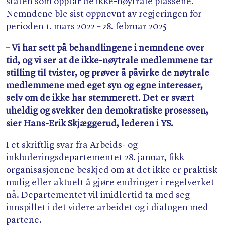
staten som opptar de ikke-nøytrale plassene.
Nemndene ble sist oppnevnt av regjeringen for
perioden 1. mars 2022 – 28. februar 2025
– Vi har sett på behandlingene i nemndene over
tid, og vi ser at de ikke-nøytrale medlemmene tar
stilling til tvister, og prøver å påvirke de nøytrale
medlemmene med eget syn og egne interesser,
selv om de ikke har stemmerett
.
Det er svært
uheldig og svekker den demokratiske prosessen,
sier Hans-Erik Skjæggerud, lederen i YS.
I et skriftlig svar fra Arbeids- og
inkluderingsdepartementet 28. januar, fikk
organisasjonene beskjed om at det ikke er praktisk
mulig eller aktuelt å gjøre endringer i regelverket
nå. Departementet vil imidlertid ta med seg
innspillet i det videre arbeidet og i dialogen med
partene.