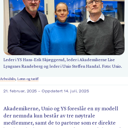
Søk
Leder i YS Hans-Erik Skjæggerud, leder i Akademikerne Lise
Lyngsnes Randeberg og leder i Unio Steffen Handal. Foto: Unio.
Arbeidsliv
,
Lønn og tariff
21. februar, 2025
– Oppdatert 14. juli, 2025
Akademikerne, Unio og YS foreslår en ny modell
der nemnda kun består av tre nøytrale
medlemmer, samt de to partene som er direkte