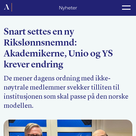
Forside
Nyheter
Politikk
Snart settes en ny
Lønnsoppgjør
Rikslønnsnemnd:
Medlemsforeninger
Akademikerne, Unio og YS
Kurs og konferanser
krever endring
For media
De mener dagens ordning med ikke-
nøytrale medlemmer svekker tilliten til
Akademikerne Pluss
institusjonen som skal passe på den norske
Nyheter
modellen.
Om Akademikerne