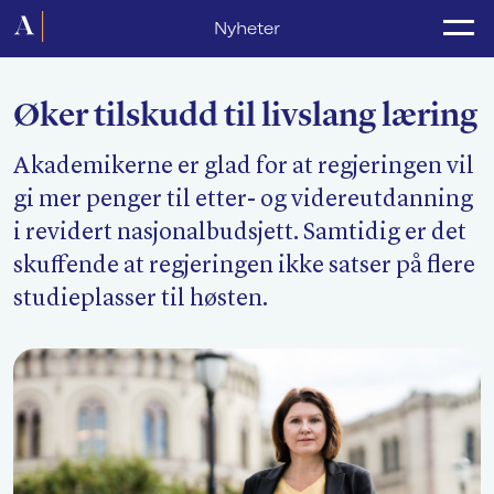
Forside
Nyheter
Politikk
Øker tilskudd til livslang læring
Lønnsoppgjør
Akademikerne er glad for at regjeringen vil
Medlemsforeninger
gi mer penger til etter- og videreutdanning
Kurs og konferanser
i revidert nasjonalbudsjett. Samtidig er det
skuffende at regjeringen ikke satser på flere
For media
studieplasser til høsten.
Akademikerne Pluss
Nyheter
Om Akademikerne