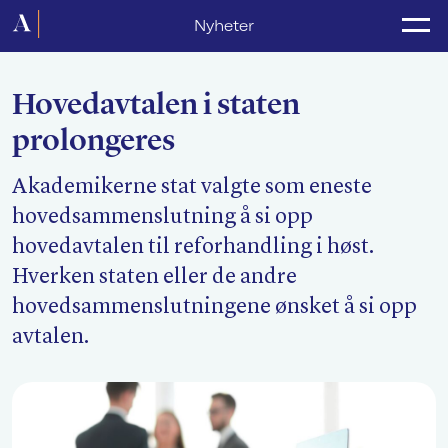
Forside
Nyheter
Politikk
Hovedavtalen i staten
Lønnsoppgjør
prolongeres
Medlemsforeninger
Akademikerne stat valgte som eneste
Kurs og konferanser
hovedsammenslutning å si opp
For media
hovedavtalen til reforhandling i høst.
Hverken staten eller de andre
Akademikerne Pluss
hovedsammenslutningene ønsket å si opp
avtalen.
Nyheter
Om Akademikerne