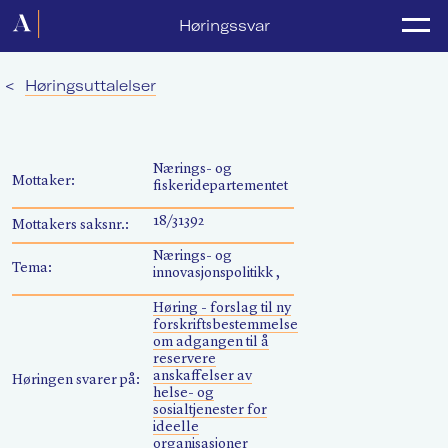
Forside
Høringssvar
Politikk
<
Høringsuttalelser
Lønnsoppgjør
Medlemsforeninger
Nærings- og
Mottaker:
fiskeridepartementet
Kurs og konferanser
18/31392
Mottakers saksnr.:
For media
Nærings- og
Tema:
innovasjonspolitikk ,
Akademikerne Pluss
Høring - forslag til ny
forskriftsbestemmelse
Nyheter
om adgangen til å
reservere
anskaffelser av
Om Akademikerne
Høringen svarer på:
helse- og
sosialtjenester for
ideelle
organisasjoner