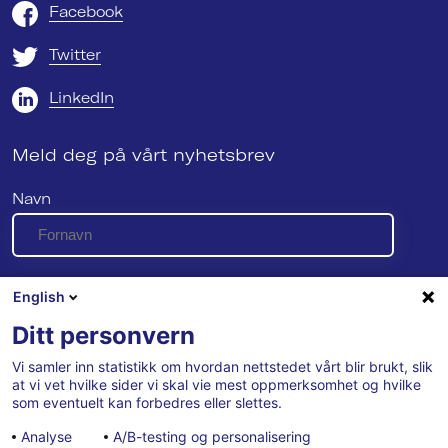
Facebook
Twitter
LinkedIn
Meld deg på vårt nyhetsbrev
Navn
E-post
English
Ditt personvern
Vi samler inn statistikk om hvordan nettstedet vårt blir brukt, slik
Se vår personvernerklæring her
at vi vet hvilke sider vi skal vie mest oppmerksomhet og hvilke
som eventuelt kan forbedres eller slettes.
Analyse
A/B-testing og personalisering