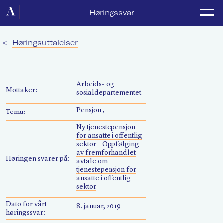
Forside
Høringssvar
Politikk
<
Høringsuttalelser
Lønnsoppgjør
Medlemsforeninger
Arbeids- og
Mottaker:
sosialdepartementet
Kurs og konferanser
Pensjon ,
Tema:
For media
Ny tjenestepensjon
for ansatte i offentlig
Akademikerne Pluss
sektor – Oppfølging
av fremforhandlet
Høringen svarer på:
avtale om
Nyheter
tjenestepensjon for
ansatte i offentlig
sektor
Om Akademikerne
Dato for vårt
8. januar, 2019
høringssvar: