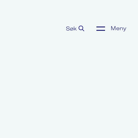
Meny
Søk
ønnsoppgjør
or media
m Akademikerne