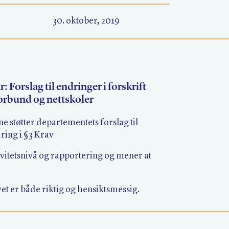
30. oktober, 2019
 Forslag til endringer i forskrift
orbund og nettskoler
 støtter departementets forslag til
ring i §3 Krav
tivitetsnivå og rapportering og mener at
vet er både riktig og hensiktsmessig.