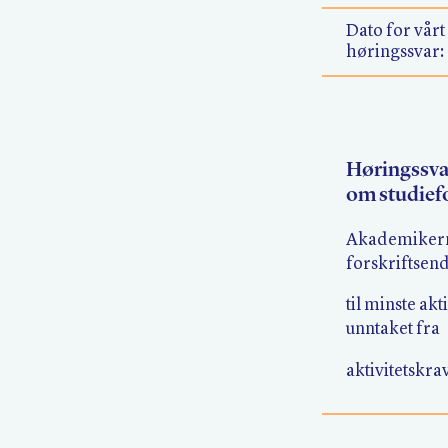
Dato for vårt
høringssvar:
Høringssvar:
om studief
Akademikerne
forskriftsend
til minste ak
unntaket fra
aktivitetskra