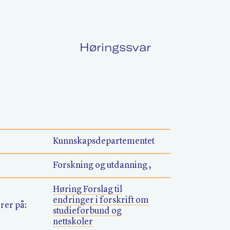
Høringssvar
Politikk
L
Kurs og konferanser
F
Kunnskapsdepartementet
Forskning og utdanning ,
Nyheter
O
Høring Forslag til
endringer i forskrift om
rer på:
studieforbund og
nettskoler