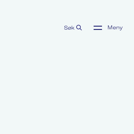
Meny
Søk
ønnsoppgjør
or media
m Akademikerne