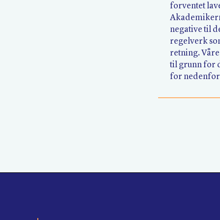
forventet lav
Akademikern
negative til d
regelverk som
retning. Vår
til grunn for
for nedenfor