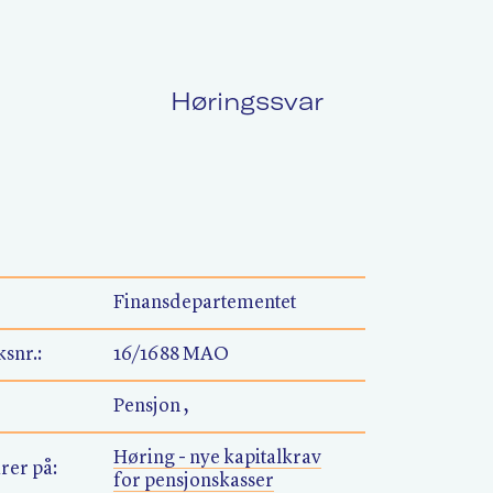
Høringssvar
Politikk
L
Kurs og konferanser
F
Finansdepartementet
snr.:
16/1688 MAO
Nyheter
O
Pensjon ,
Høring - nye kapitalkrav
rer på:
for pensjonskasser