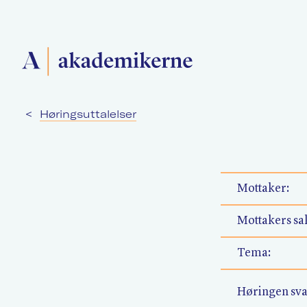
<
Høringsuttalelser
Forside
Medlemsforeninger
Mottaker:
Mottakers sak
Akademikerne Pluss
Tema:
Høringen sva