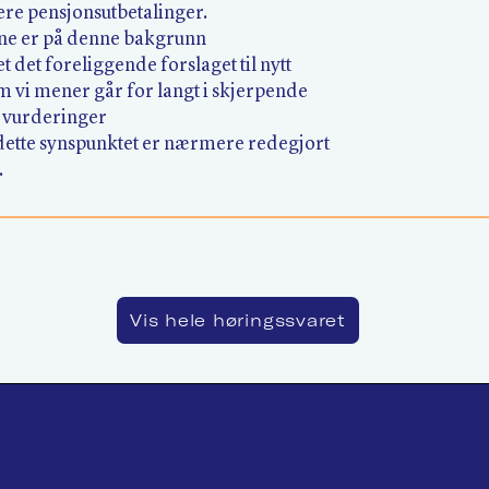
ere pensjonsutbetalinger.
e er på denne bakgrunn
et det foreliggende forslaget til nytt
 vi mener går for langt i skjerpende
e vurderinger
 dette synspunktet er nærmere redegjort
.
Vis hele høringssvaret