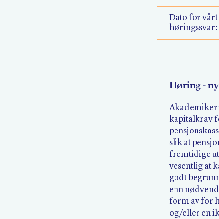
Dato for vårt
høringssvar:
Høring - ny
Akademikerne
kapitalkrav f
pensjonskass
slik at pensj
fremtidige ut
vesentlig at 
godt begrunn
enn nødvendi
form av for 
og/eller en i