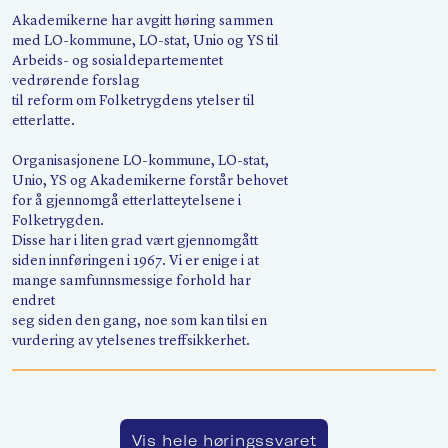
Søk
Akademikerne har avgitt høring sammen
med LO-kommune, LO-stat, Unio og YS til
Arbeids- og sosialdepartementet
vedrørende forslag
til reform om Folketrygdens ytelser til
etterlatte.
Organisasjonene LO-kommune, LO-stat,
Unio, YS og Akademikerne forstår behovet
for å gjennomgå etterlatteytelsene i
Folketrygden.
Disse har i liten grad vært gjennomgått
siden innføringen i 1967. Vi er enige i at
mange samfunnsmessige forhold har
endret
seg siden den gang, noe som kan tilsi en
vurdering av ytelsenes treffsikkerhet.
Vis hele høringssvaret