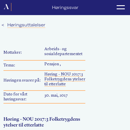
Forside
Høringssvar
Politikk
<
Høringsuttalelser
Lønnsoppgjør
Medlemsforeninger
Arbeids- og
Mottaker:
sosialdepartementet
Kurs og konferanser
Pensjon ,
Tema:
For media
Høring - NOU 2017:3
Folketrygdens ytelser
Høringen svarer på:
Akademikerne Pluss
til etterlatte
Dato for vårt
30. mai, 2017
Nyheter
høringssvar:
Om Akademikerne
Høring - NOU 2017:3 Folketrygdens
ytelser til etterlatte