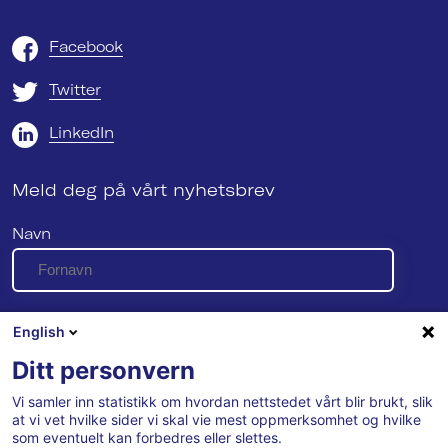
Facebook
Twitter
LinkedIn
Meld deg på vårt nyhetsbrev
Navn
E-post
English
Ditt personvern
Vi samler inn statistikk om hvordan nettstedet vårt blir brukt, slik
Se vår personvernerklæring her
at vi vet hvilke sider vi skal vie mest oppmerksomhet og hvilke
som eventuelt kan forbedres eller slettes.