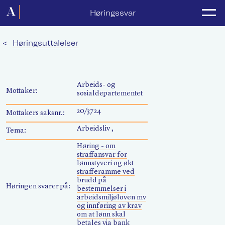
Forside
Høringssvar
Politikk
<
Høringsuttalelser
Lønnsoppgjør
Medlemsforeninger
Arbeids- og
Mottaker:
sosialdepartementet
Kurs og konferanser
20/3724
Mottakers saksnr.:
For media
Arbeidsliv ,
Tema:
Akademikerne Pluss
Høring - om
straffansvar for
lønnstyveri og økt
Nyheter
strafferamme ved
brudd på
Høringen svarer på:
bestemmelser i
Om Akademikerne
arbeidsmiljøloven mv
og innføring av krav
om at lønn skal
betales via bank