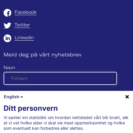
Facebook
Twitter
LinkedIn
Meld deg på vårt nyhetsbrev
Navn
E-post
English
Ditt personvern
Vi samler inn statistikk om hvordan nettstedet vårt blir brukt, slik
Se vår personvernerklæring her
at vi vet hvilke sider vi skal vie mest oppmerksomhet og hvilke
som eventuelt kan forbedres eller slettes.