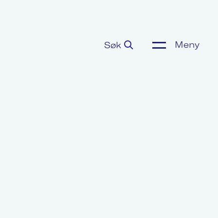
Meny
Søk
ønnsoppgjør
or media
m Akademikerne