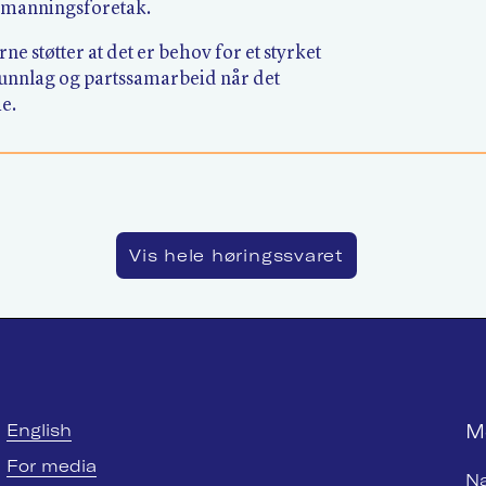
bemanningsforetak.
e støtter at det er behov for et styrket
nnlag og partssamarbeid når det
ie.
Vis hele høringssvaret
M
English
For media
N