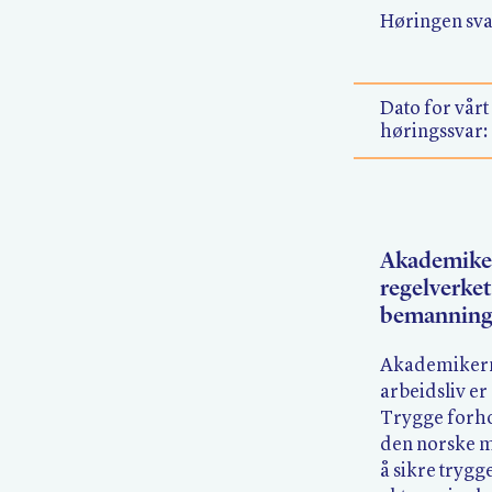
Høringen sva
Dato for vårt
høringssvar:
Akademiker
regelverket 
bemanning
Akademikern
arbeidsliv er
Trygge forhol
den norske mo
å sikre trygg