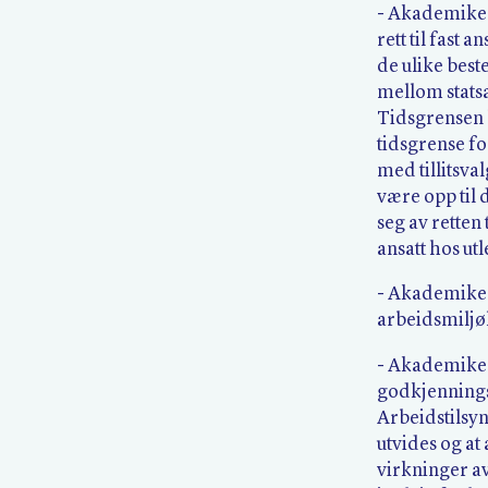
- Akademiker
rett til fast
de ulike bes
mellom stats
Tidsgrensen 
tidsgrense fo
med tillitsval
være opp til
seg av retten 
ansatt hos utl
- Akademiker
arbeidsmiljøl
- Akademiker
godkjennings
Arbeidstilsy
utvides og at
virkninger av