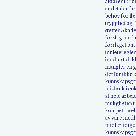
aktører i ar
er det derfo
behov for fle
trygghet og 
støtter Akad
forslag med 
forslaget om
innleieregle
imidlertid ikk
mangler en g
derfor ikke b
kunnskapsgru
misbruk i en
at hele arbei
muligheten t
kompetansebeh
av våre medl
midlertidige 
kunnskapsgr