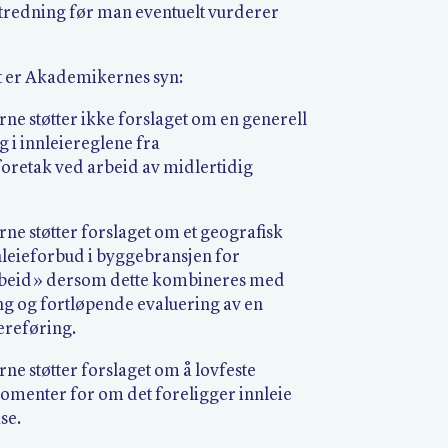
redning før man eventuelt vurderer
er Akademikernes syn:
ne støtter ikke forslaget om en generell
 i innleiereglene fra
retak ved arbeid av midlertidig
ne støtter forslaget om et geografisk
nleieforbud i byggebransjen for
beid» dersom dette kombineres med
ng og fortløpende evaluering av en
ereføring.
e støtter forslaget om å lovfeste
menter for om det foreligger innleie
se.