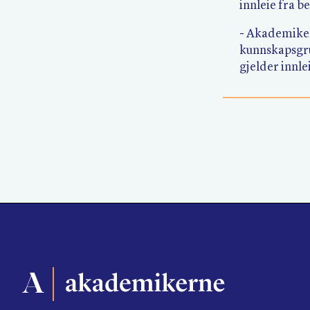
innleie fra 
- Akademikern
kunnskapsgru
gjelder innle