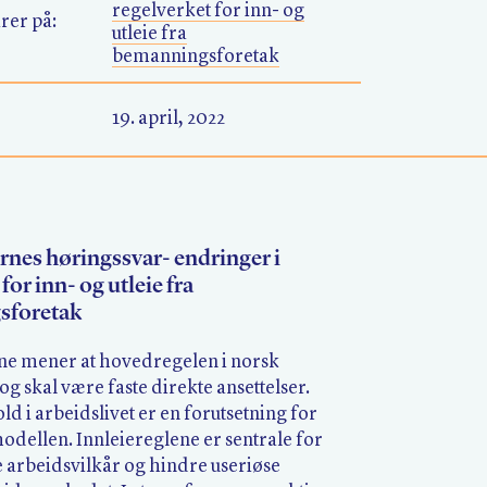
regelverket for inn- og
rer på:
utleie fra
bemanningsforetak
19. april, 2022
nes høringssvar- endringer i
for inn- og utleie fra
sforetak
e mener at hovedregelen i norsk
 og skal være faste direkte ansettelser.
d i arbeidslivet er en forutsetning for
dellen. Innleiereglene er sentrale for
e arbeidsvilkår og hindre useriøse