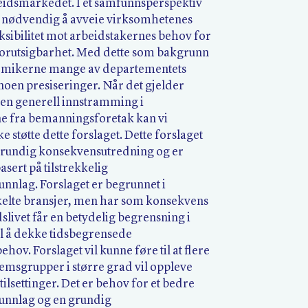
beidsmarkedet. I et samfunnsperspektiv
r nødvendig å avveie virksomhetenes
ksibilitet mot arbeidstakernes behov for
forutsigbarhet. Med dette som bakgrunn
emikerne mange av departementets
noen presiseringer. Når det gjelder
 en generell innstramming i
ne fra bemanningsforetak kan vi
e støtte dette forslaget. Dette forslaget
rundig konsekvensutredning og er
asert på tilstrekkelig
nnlag. Forslaget er begrunnet i
kelte bransjer, men har som konsekvens
dslivet får en betydelig begrensning i
il å dekke tidsbegrensede
ov. Forslaget vil kunne føre til at flere
emsgrupper i større grad vil oppleve
tilsettinger. Det er behov for et bedre
unnlag og en grundig