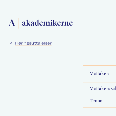
<
Høringsuttalelser
Forside
Medlemsforeninger
Mottaker:
Akademikerne Pluss
Mottakers sak
Tema: