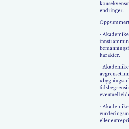
konsekvensut
endringer.
Oppsummert 
- Akademiker
innstramming
bemanningsfo
karakter.
- Akademiker
avgrenset in
«bygningsar
tidsbegrensi
eventuell vid
- Akademikern
vurderingsmo
eller entrepri