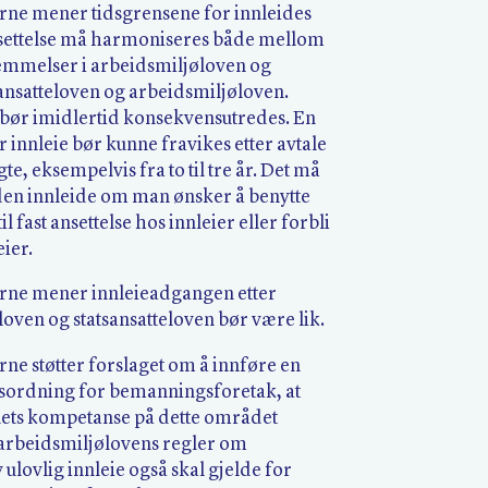
ne mener tidsgrensene for innleides
 ansettelse må harmoniseres både mellom
temmelser i arbeidsmiljøloven og
ansatteloven og arbeidsmiljøloven.
bør imidlertid konsekvensutredes. En
r innleie bør kunne fravikes etter avtale
gte, eksempelvis fra to til tre år. Det må
 den innleide om man ønsker å benytte
til fast ansettelse hos innleier eller forbli
eier.
ne mener innleieadgangen etter
oven og statsansatteloven bør være lik.
ne støtter forslaget om å innføre en
ordning for bemanningsforetak, at
nets kompetanse på dette området
 arbeidsmiljølovens regler om
 ulovlig innleie også skal gjelde for