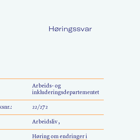
Høringssvar
Politikk
L
Kurs og konferanser
F
Arbeids- og
inkluderingsdepartementet
Nyheter
O
snr.:
22/272
Arbeidsliv ,
Høring om endringer i