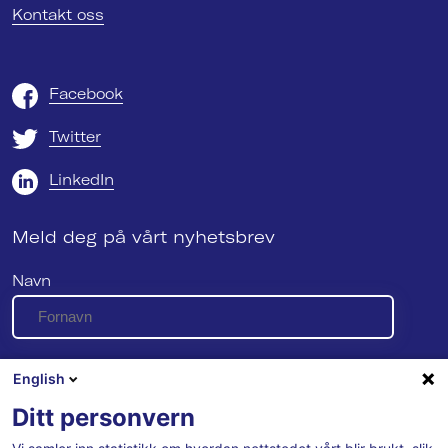
Kontakt oss
Facebook
Twitter
LinkedIn
Meld deg på vårt nyhetsbrev
Navn
E-post
English
Ditt personvern