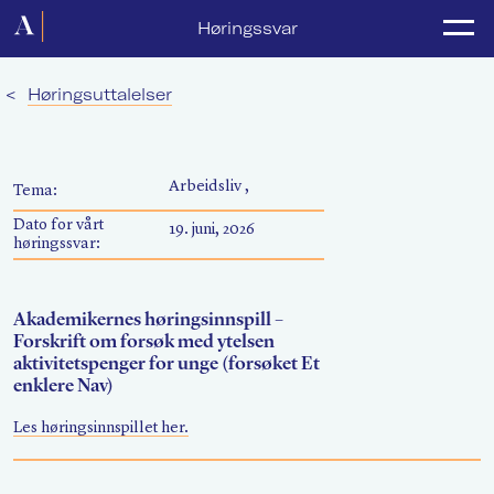
Forside
Høringssvar
Politikk
<
Høringsuttalelser
Lønnsoppgjør
Medlemsforeninger
Arbeidsliv ,
Tema:
Kurs og konferanser
Dato for vårt
19. juni, 2026
høringssvar:
For media
Akademikerne Pluss
Akademikernes høringsinnspill –
Forskrift om forsøk med ytelsen
aktivitetspenger for unge (forsøket Et
Nyheter
enklere Nav)
Om Akademikerne
Les høringsinnspillet her.