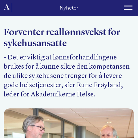
Forside
Nyheter
Politikk
Forventer reallønnsvekst for
Lønnsoppgjør
sykehusansatte
Medlemsforeninger
- Det er viktig at lønnsforhandlingene
Kurs og konferanser
brukes for å kunne sikre den kompetansen
For media
de ulike sykehusene trenger for å levere
gode helsetjenester, sier Rune Frøyland,
Akademikerne Pluss
leder for Akademikerne Helse.
Nyheter
Om Akademikerne