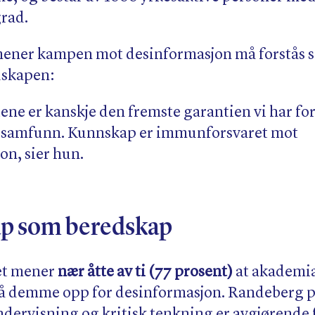
grad.
ener kampen mot desinformasjon må forstås s
dskapen:
ene er kanskje den fremste garantien vi har for
 samfunn. Kunnskap er immunforsvaret mot
on, sier hun.
p som beredskap
et mener
nær åtte av ti (77 prosent)
at akademia
 i å demme opp for desinformasjon. Randeberg p
ndervisning og kritisk tenkning er avgjørende 