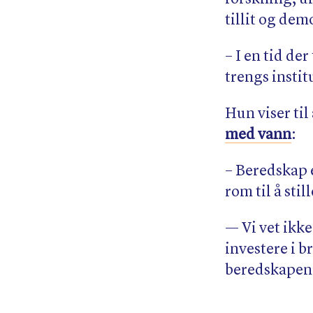
tillit og dem
– I en tid de
trengs insti
Hun viser til
med vann
:
– Beredskap e
rom til å sti
— Vi vet ikk
investere i b
beredskapen 