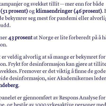
ampanjer og svekket tillit — mer enn for både
(51 prosent)
og
klimaendringer (46 prosent)
.
de bekymrer seg mest for pandemi eller alvorl
udd.
ner
43 prosent
at Norge er lite forberedt på å 
on.
t er veldig alvorlig at så mange er bekymret for
n. Frykt for desinformasjon kan gjøre at tillite
vekkes. Fremover er det viktig å finne de gode
eide desinformasjon, sier Akademikernes lede
ndeberg
.
nelet er gjennomført av Respons Analyse for
, og består av 1000 yrkesaktive personer med