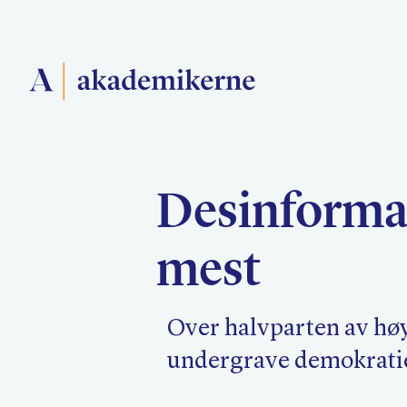
Forside
Desinforma
Medlemsforeninger
mest
Akademikerne Pluss
Over halvparten av hø
undergrave demokratie