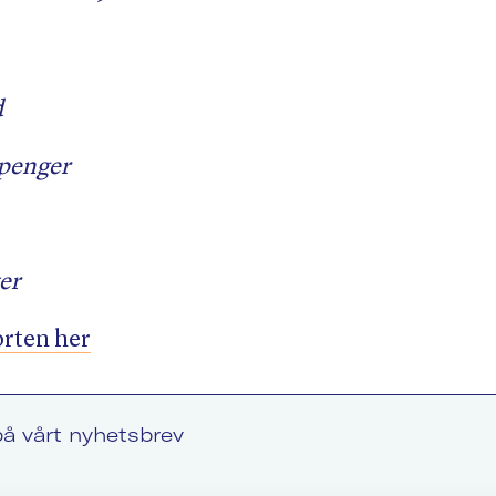
 stiller spørsmål om blant annet arbeidsmarke
d
beidstid, KI, sykefravær, hjemmekontor og
ldninger til fagforeninger — og partipreferans
epenger
rdering av partienes sakseierskap og hva som l
l grunn for hvordan norske akademikere stemm
er
 saker fra Akademikerpanelet
orten her
å vårt nyhetsbrev