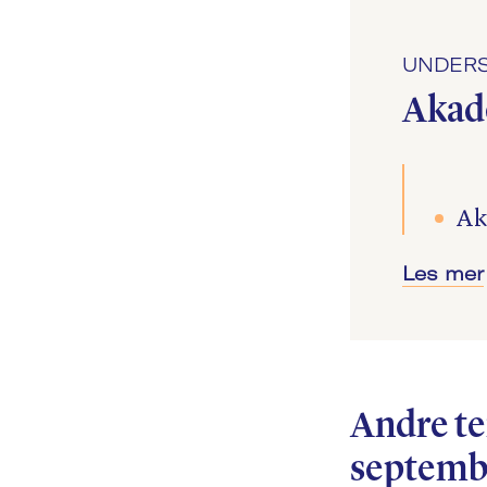
UNDERS
Akad
Ak
re
Les mer
ut
Re
fi
Andre te
Re
septembe
do