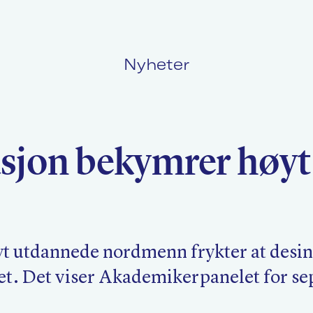
Nyheter
Politikk
L
sjon bekymrer høyt
Kurs og konferanser
F
Nyheter
O
yt utdannede nordmenn frykter at desi
t. Det viser Akademikerpanelet for se