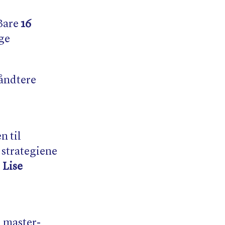
 Bare
16
ige
håndtere
n til
 strategiene
r
Lise
 master-