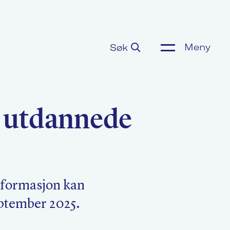
Meny
Søk
ønnsoppgjør
 utdannede
or media
m Akademikerne
nformasjon kan
ptember 2025.