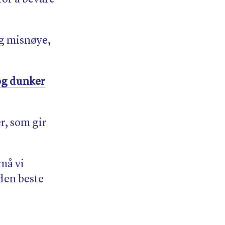
og misnøye,
og dunker
r, som gir
må vi
 den beste