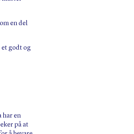
om en del
 et godt og
 har en
eker på at
for å bevare