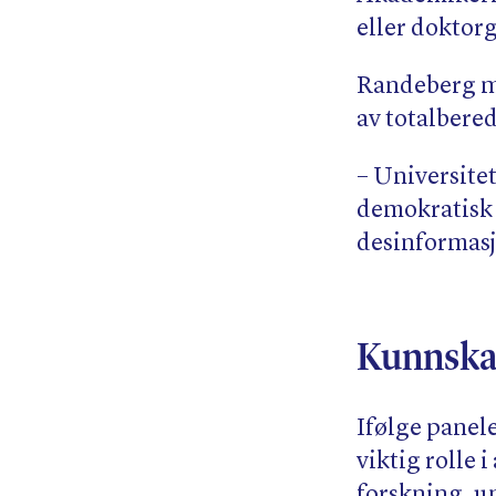
eller doktor
Randeberg m
av totalbere
– Universitet
demokratisk
desinformasj
Kunnska
Ifølge panel
viktig rolle
forskning, u