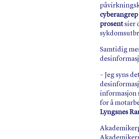
påvirkningsk
cyberangrep 
prosent
sier 
sykdomsutbr
Samtidig me
desinformasj
– Jeg syns de
desinformasjo
informasjon s
for å motarb
Lyngsnes Ra
Akademikerpa
Akademikerne