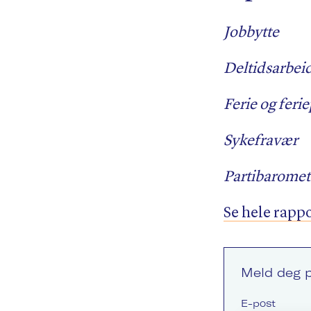
Jobbytte
Vi
Deltidsarbei
ar
ho
Ferie og feri
vu
Sykefravær
ti
Partibaromet
Flere
Se hele rapp
Meld deg p
E-post