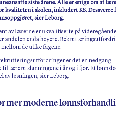
eansatte siste årene. Alle er enige om at lære
r kvaliteten i skolen, inkludert KS. Dessverre 
nnsoppgjøret, sier Leborg.
nt av lærerne er ukvalifiserte på videregående
er er andelen enda høyere. Rekrutteringsutford
å mellom de ulike fagene.
il rekrutteringsutfordringer er det en nedgang
e til lærerutdanningene i år og i fjor. Et lønnslø
l av løsningen, sier Leborg.
or mer moderne lønnsforhandl