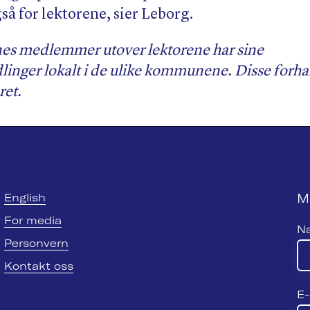
gså for lektorene, sier Leborg.
s medlemmer utover lektorene har sine
linger lokalt i de ulike kommunene. Disse forh
ret.
M
English
For media
N
Personvern
Kontakt oss
E-