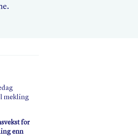
ne.
edag
il mekling
nsvekst for
ling enn