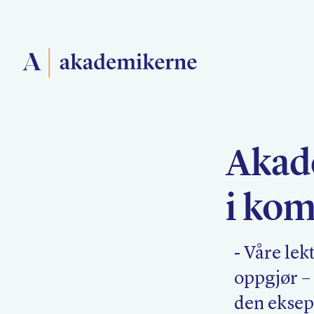
Forside
Akad
Medlemsforeninger
i ko
Akademikerne Pluss
- Våre le
oppgjør –
den ekseps