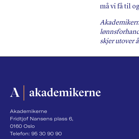
må vi få til o
Akademikerne
lønnsforhand
skjer utover å
Akademikerne
Fridtjof Nansens plass 6,
0160 Oslo
Telefon: 95 30 90 90