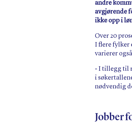
andre kommun
avgjørende fo
ikke opp i lø
Over 20 prose
I flere fylk
varierer ogs
- I tillegg t
i søkertallen
nødvendig de
Jobber f