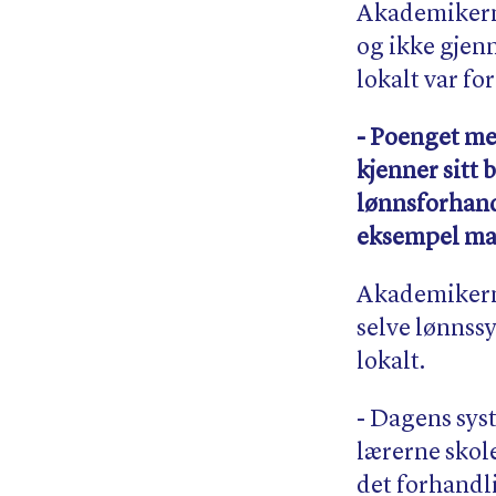
Akademikerne
og ikke gjen
lokalt var f
- Poenget me
kjenner sitt
lønnsforhandl
eksempel mat
Akademikerne
selve lønnssy
lokalt.
- Dagens syst
lærerne skole
det forhandl