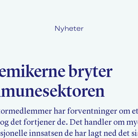
Nyheter
Politikk
L
emikerne bryter
Kurs og konferanser
F
mmunesektoren
Nyheter
O
ktormedlemmer har forventninger om et
 og det fortjener de. Det handler om m
jonelle innsatsen de har lagt ned det si