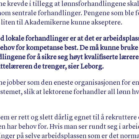
 krevde i tillegg at lønnsforhandlingene skal 
nom sentrale forhandlinger. Pengene som ble f
or liten til Akademikerne kunne akseptere.
d lokale forhandlinger er at det er arbeidspla
 behov for kompetanse best. De må kunne bruke
ingene for å sikre seg høyt kvalifiserte lærere 
telæreren de trenger, sier Leborg.
 jobber som den eneste organisasjonen for en
stemet, slik at lektorene forhandler all lønn hv
em er rett og slett dårlig egnet til å rekrutter
n har behov for. Hvis man ser rundt seg i arbeid
inger på selve arbeidsplassen som er det norma