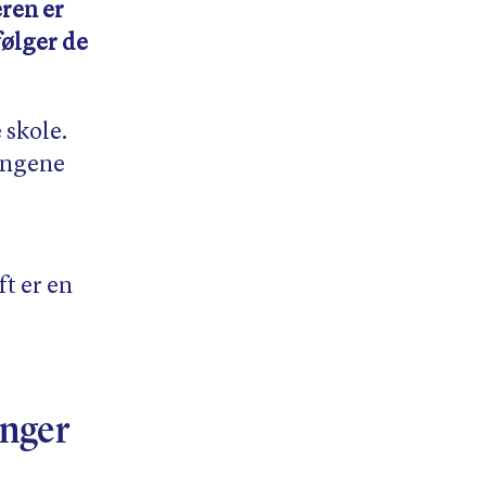
ren er
følger de
 skole.
ringene
ft er en
inger