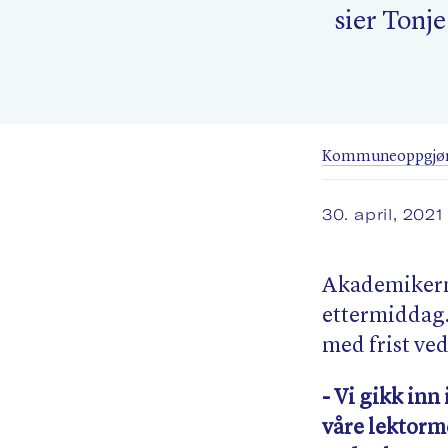
sier Tonj
Kommuneoppgjøre
30. april, 202
Akademikern
ettermiddag.
med frist ved
- Vi gikk inn
våre lektorm