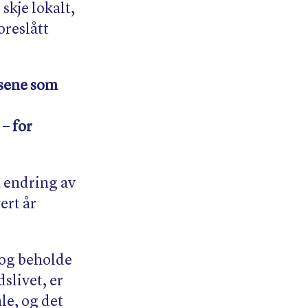
skje lokalt,
oreslått
ssene som
– for
 endring av
ert år
e og beholde
slivet, er
le, og det