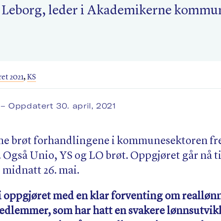
e Leborg, leder i Akademikerne kommu
t 2021
,
KS
1
– Oppdatert 30. april, 2021
e brøt forhandlingene i kommunesektoren fr
 Også Unio, YS og LO brøt. Oppgjøret går nå t
 midnatt 26. mai.
 i oppgjøret med en klar forventing om realløn
edlemmer, som har hatt en svakere lønnsutvik