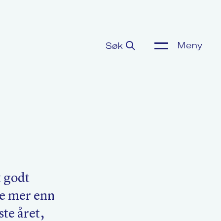
Meny
Søk
ønnsoppgjør
or media
m Akademikerne
 godt
ye mer enn
ste året,