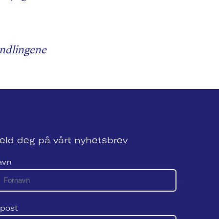
andlingene
eld deg på vårt nyhetsbrev
avn
post