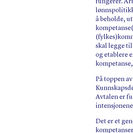
fungerer. Arb
lønnspolitik
å beholde, ut
kompetanse(u
(fylkes)komm
skal legge ti
og etablere 
kompetanse,
På toppen av 
Kunnskapsdep
Avtalen er fu
intensjonene
Det er et ge
kompetansere