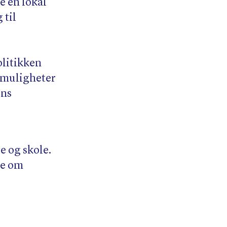
e en lokal
 til
olitikken
tsmuligheter
ens
 og skole.
te om