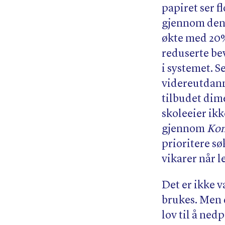
papiret ser f
gjennom den 
økte med 20% 
reduserte bev
i systemet. S
videreutdann
tilbudet dim
skoleeier ik
gjennom
Kom
prioritere sø
vikarer når l
Det er ikke v
brukes. Men 
lov til å ne