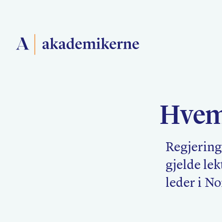
Forside
Hvem 
Medlemsforeninger
Regjeringe
Akademikerne Pluss
gjelde le
leder i N