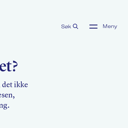
Meny
Søk
ønnsoppgjør
et?
or media
l det ikke
esen,
m Akademikerne
ng.