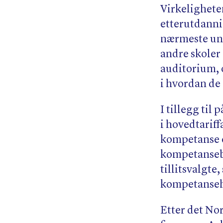
Virkeligheten
etterutdannin
nærmeste univ
andre skoler 
auditorium, 
i hvordan de
I tillegg til
i hovedtariff
kompetanse 
kompetansebe
tillitsvalgte
kompetanseh
Etter det No