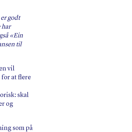
 er godt
 har
gså «Ein
ansen til
n vil
for at flere
orisk: skal
er og
nning som på