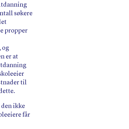
eutdanning
ntall søkere
det
ære propper
, og
n er at
eutdanning
 skoleeier
stnader til
dette.
r den ikke
leeiere får