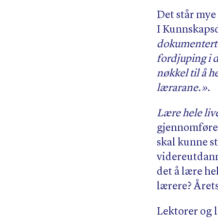
Det står mye 
I Kunnskapsd
dokumentert f
fordjuping i 
nøkkel til å h
lærarane.».
Lære hele liv
gjennomføre i
skal kunne st
videreutdanni
det å lære he
lærere? Årets
Lektorer og 