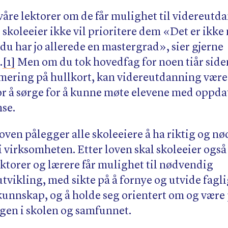
 våre lektorer om de får mulighet til videreutd
0 skoleeier ikke vil prioritere dem «Det er ikke
, du har jo allerede en mastergrad», sier gjerne
.
[1]
Men om du tok hovedfag for noen tiår side
ring på hullkort, kan videreutdanning være
r å sørge for å kunne møte elevene med oppda
se.
ven pålegger alle skoleeiere å ha riktig og n
 virksomheten. Etter loven skal skoleeier også 
ektorer og lærere får mulighet til nødvendig
vikling, med sikte på å fornye og utvide fagli
unnskap, og å holde seg orientert om og være
gen i skolen og samfunnet.