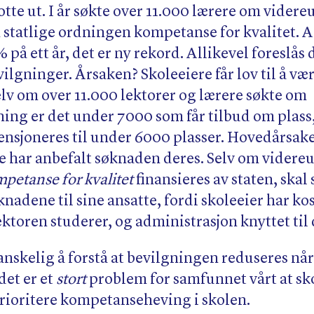
lotte ut. I år søkte over 11.000 lærere om vider
statlige ordningen kompetanse for kvalitet. A
på ett år, det er ny rekord. Allikevel foreslås 
ilgninger. Årsaken? Skoleeiere får lov til å v
elv om over 11.000 lektorer og lærere søkte om
ing er det under 7000 som får tilbud om plass
ensjoneres til under 6000 plasser. Hovedårsake
ke har anbefalt søknaden deres. Selv om vider
petanse
for kvalitet
finansieres av staten, skal
knadene til sine ansatte, fordi skoleeier har ko
ektoren studerer, og administrasjon knyttet til 
anskelig å forstå at bevilgningen reduseres nå
det er et
stort
problem for samfunnet vårt at sko
dprioritere kompetanseheving i skolen.