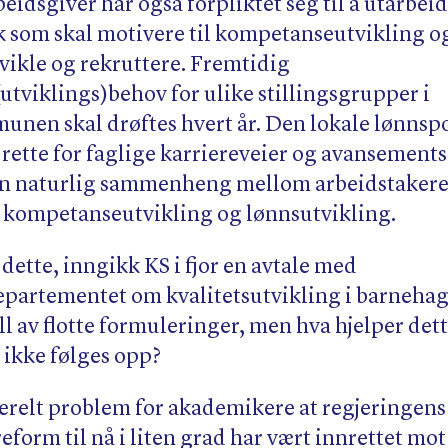
eidsgiver har også forpliktet seg til å utarbeid
k som skal motivere til kompetanseutvikling og
vikle og rekruttere. Fremtidig
tviklings)behov for ulike stillingsgrupper i
unen skal drøftes hvert år. Den lokale lønnsp
l rette for faglige karriereveier og avansemen
en naturlig sammenheng mellom arbeidstaker
 kompetanseutvikling og lønnsutvikling.
dette, inngikk KS i fjor en avtale med
artementet om kvalitetsutvikling i barnehage
ll av flotte formuleringer, men hva hjelper det
 ikke følges opp?
nerelt problem for akademikere at regjeringens
form til nå i liten grad har vært innrettet mot