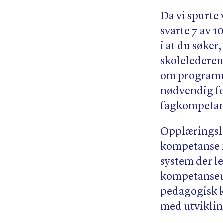
Da vi spurte
svarte 7 av 1
i at du søker
skolelederen
om programme
nødvendig fo
fagkompetan
Opplæringslo
kompetanse i
system der l
kompetanseut
pedagogisk k
med utviklin