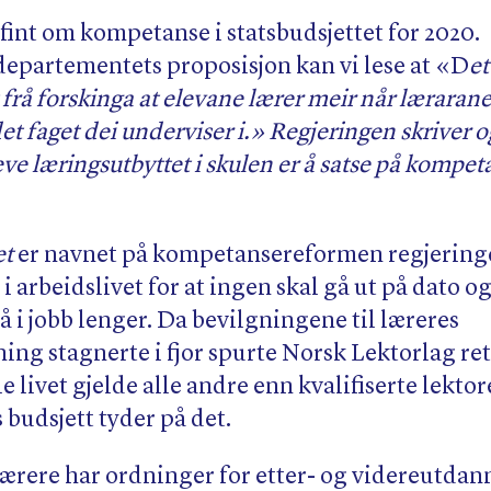
fint om kompetanse i statsbudsjettet for 2020.
epartementets proposisjon kan vi lese at «D
et
rå forskinga at elevane lærer meir når lærarane
det faget dei underviser i.»
Regjeringen skriver
o
eve læringsutbyttet i skulen er å satse på kompet
et
er navnet på kompetansereformen regjeringe
 arbeidslivet for at ingen skal gå ut på dato og 
å i jobb lenger. Da bevilgningene til læreres
ng stagnerte i fjor spurte Norsk Lektorlag ret
le livet gjelde alle andre enn kvalifiserte lektor
 budsjett tyder på det.
lærere har ordninger for etter- og videreutda