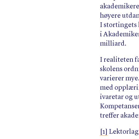
akademikere, 
høyere utdann
I stortinget
i Akademiker
milliard.
I realiteten 
skolens ordn
varierer mye
med opplærin
ivaretar og 
Kompetansere
treffer akad
[1]
Lektorlag