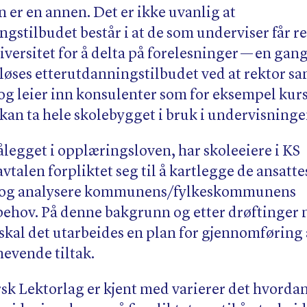
 er en annen. Det er ikke uvanlig at
gstilbudet består i at de som underviser får rei
ersitet for å delta på forelesninger — en gang 
løses etterutdanningstilbudet ved at rektor sam
og leier inn konsulenter som for eksempel kur
 kan ta hele skolebygget i bruk i undervisning
 pålegget i opplæringsloven, har skoleeiere i KS
avtalen forpliktet seg til å kartlegge de ansatte
og analysere kommunens/​fylkeskommunens
hov. På denne bakgrunn og etter drøftinger
, skal det utarbeides en plan for gjennomføring
evende tiltak.
rsk Lektorlag er kjent med varierer det hvordan