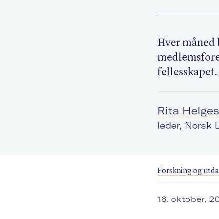
Hver måned b
medlemsforen
fellesskapet.
Rita Helge
leder, Norsk 
Forskning og utd
16. oktober, 2