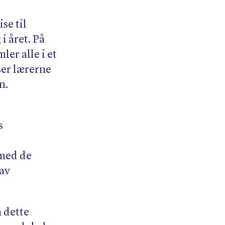
se til
i året. På
ler alle i et
ser lærerne
en.
s
 med de
 av
 dette