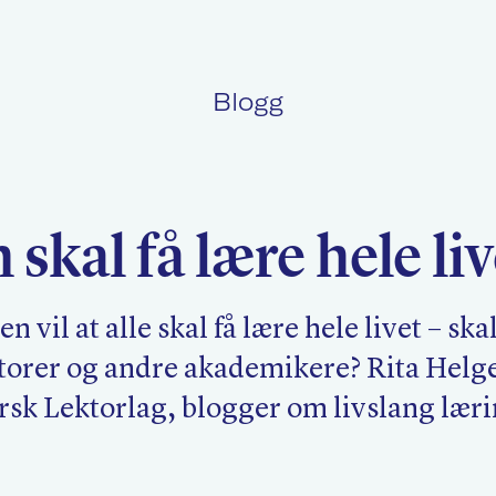
Blogg
Politikk
L
skal få lære hele liv
Kurs og konferanser
F
n vil at alle skal få lære hele livet – ska
ktorer og andre akademikere? Rita Helg
Nyheter
O
orsk Lektorlag, blogger om livslang læri