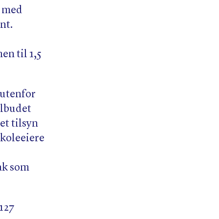
e med
nt.
n til 1,5
 utenfor
ilbudet
t tilsyn
skoleeiere
tak som
127