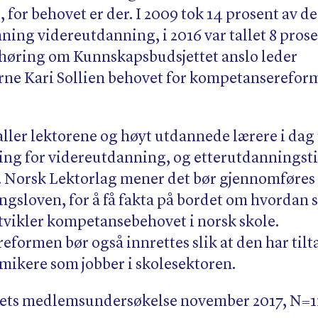
for behovet er der. I 2009 tok 14 prosent av d
ing videreutdanning, i 2016 var tallet 8 prose
s høring om Kunnskapsbudsjettet anslo leder
ne Kari Sollien behovet for kompetansereforme
faller lektorene og høyt utdannede lærere i dag
ing for videreutdanning, og etterutdanningst
. Norsk Lektorlag mener det bør gjennomføres e
gsloven, for å få fakta på bordet om hvordan 
utvikler kompetansebehovet i norsk skole.
formen bør også innrettes slik at den har til
emikere som jobber i skolesektoren.
ets medlemsundersøkelse november 2017, N=1