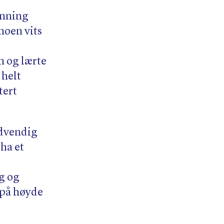
anning
 noen vits
n og lærte
 helt
tert
ødvendig
ha et
g og
 på høyde