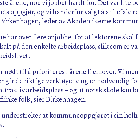
ste årene, noe vi jobbet hardt for. Det var lite p
rets oppgjør, og vi har derfor valgt å anbefale r
v Birkenhagen, leder av Akademikerne kommu
har over flere år jobbet for at lektorene skal 
kalt på den enkelte arbeidsplass, slik som er v
beidslivet.
r nødt til å prioriteres i årene fremover. Vi me
r gir de riktige verktøyene og er nødvendig for
attraktiv arbeidsplass – og at norsk skole kan 
 flinke folk, sier Birkenhagen.
understreker at kommuneoppgjøret i sin helhe
k.