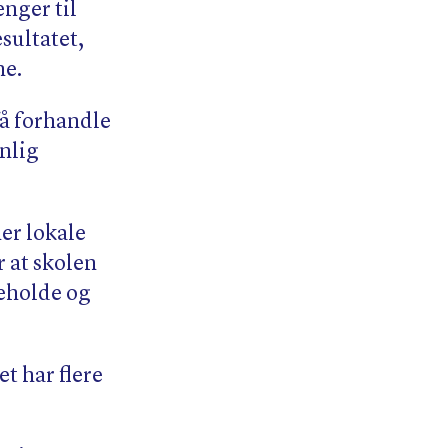
enger til
esultatet,
ne.
få forhandle
anlig
ner lokale
 at skolen
beholde og
t har flere