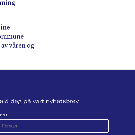
anning
sine
skommune
 av våren og
eld deg på vårt nyhetsbrev
avn