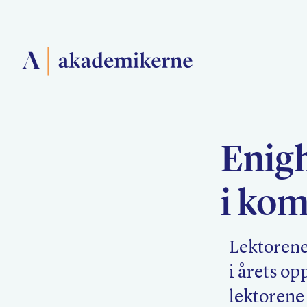
Forside
Enigh
Medlemsforeninger
i ko
Akademikerne Pluss
Lektorene
i årets op
lektorene