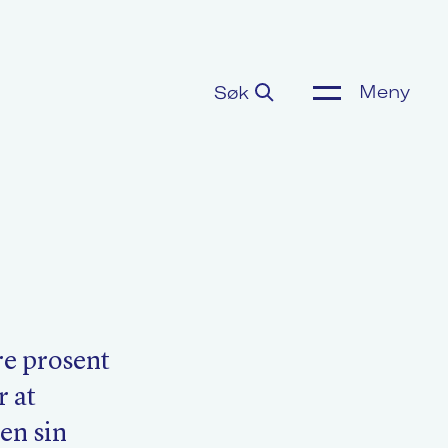
Meny
Søk
ønnsoppgjør
or media
m Akademikerne
re prosent
r at
en sin