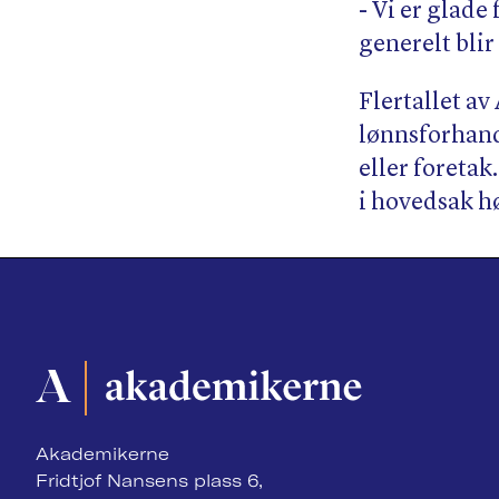
- Vi er glad
generelt blir
Flertallet 
lønnsforhan
eller foretak
i hovedsak h
Akademikerne
Fridtjof Nansens plass 6,