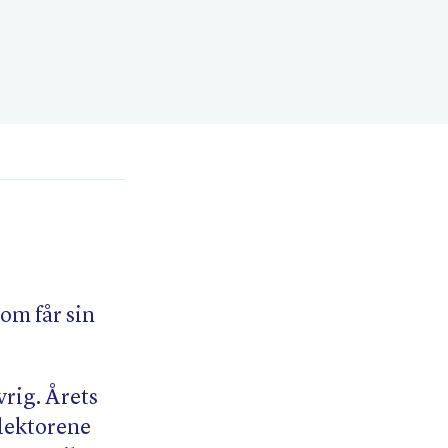
om får sin
vrig. Årets
 lektorene