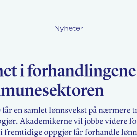
Nyheter
Politikk
L
et i forhandlingene
Kurs og konferanser
F
mmunesektoren
Nyheter
O
 får en samlet lønnsvekst på nærmere t
pgjør. Akademikerne vil jobbe videre fo
 i fremtidige oppgjør får forhandle lønn