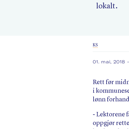
lokalt.
KS
01. mai, 2018
Rett før mid
i kommunesek
lønn forhandl
- Lektorene f
oppgjør rett