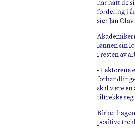
har hatt de si
fordeling i å
sier Jan Ola
Akademikerne 
lønnen sin lo
i resten av ar
- Lektorene e
forhandlinge
skal være en 
tiltrekke seg
Birkenhagen 
positive trek