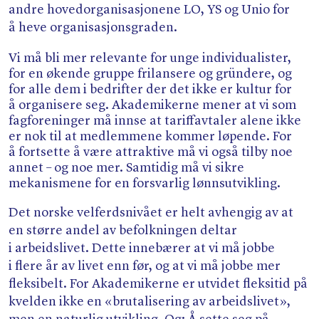
andre hovedorganisasjonene LO, YS og Unio for
å heve organisasjonsgraden.
Vi må bli mer relevante for unge individualister,
for en økende gruppe frilansere og gründere, og
for alle dem i bedrifter der det ikke er kultur for
å organisere seg. Akademikerne mener at vi som
fagforeninger må innse at tariffavtaler alene ikke
er nok til at medlemmene kommer løpende. For
å fortsette å være attraktive må vi også tilby noe
annet – og noe mer. Samtidig må vi sikre
mekanismene for en forsvarlig lønnsutvikling.
Det norske velferdsnivået er helt avhengig av at
en større andel av befolkningen deltar
i arbeidslivet. Dette innebærer at vi må jobbe
i flere år av livet enn før, og at vi må jobbe mer
fleksibelt. For Akademikerne er utvidet fleksitid på
kvelden ikke en «brutalisering av arbeidslivet»,