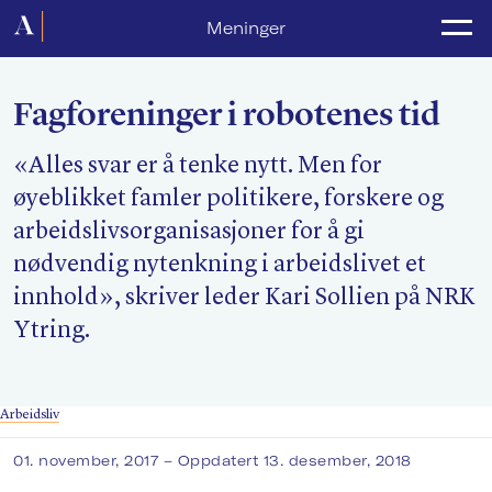
Forside
Meninger
Politikk
Fagforeninger i robotenes tid
Lønnsoppgjør
«Alles svar er å tenke nytt. Men for
Medlemsforeninger
øyeblikket famler politikere, forskere og
Kurs og konferanser
arbeidslivsorganisasjoner for å gi
nødvendig nytenkning i arbeidslivet et
For media
innhold», skriver leder Kari Sollien på NRK
Akademikerne Pluss
Ytring.
Nyheter
Arbeidsliv
Om Akademikerne
01. november, 2017
– Oppdatert 13. desember, 2018