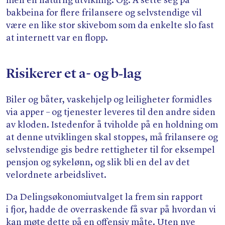
men en naturlig utvikling. Og: Å sette seg på
bakbeina for flere frilansere og selvstendige vil
være en like stor skivebom som da enkelte slo fast
at internett var en flopp.
Risikerer et a- og b‑lag
Biler og båter, vaskehjelp og leiligheter formidles
via apper – og tjenester leveres til den andre siden
av kloden. Istedenfor å tviholde på en holdning om
at denne utviklingen skal stoppes, må frilansere og
selvstendige gis bedre rettigheter til for eksempel
pensjon og sykelønn, og slik bli en del av det
velordnete arbeidslivet.
Da Delingsøkonomiutvalget la frem sin rapport
i fjor, hadde de overraskende få svar på hvordan vi
kan møte dette på en offensiv måte. Uten nye