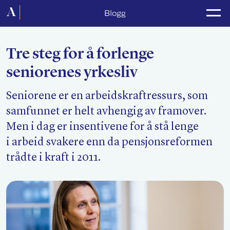
Forside
Blogg
Politikk
Tre steg for å forlenge
Lønnsoppgjør
seniorenes yrkesliv
Medlemsforeninger
Seniorene er en arbeidskraftressurs, som
Kurs og konferanser
samfunnet er helt avhengig av framover.
For media
Men i dag er insentivene for å stå lenge
i arbeid svakere enn da pensjonsreformen
Akademikerne Pluss
trådte i kraft i 2011.
Nyheter
Om Akademikerne