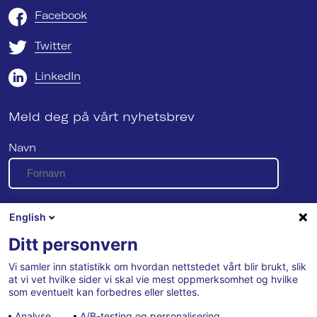
Facebook
Twitter
LinkedIn
Meld deg på vårt nyhetsbrev
Navn
E-post
English
Ditt personvern
Vi samler inn statistikk om hvordan nettstedet vårt blir brukt, slik
Se vår personvernerklæring her
at vi vet hvilke sider vi skal vie mest oppmerksomhet og hvilke
som eventuelt kan forbedres eller slettes.
Analyse
A/B-testing og personalisering