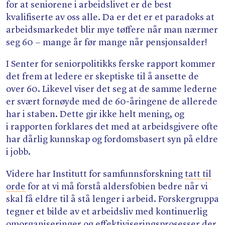
for at seniorene i arbeidslivet er de best
kvalifiserte av oss alle. Da er det er et paradoks at
arbeidsmarkedet blir mye tøffere når man nærmer
seg 60 − mange år før mange når pensjonsalder!
I Senter for seniorpolitikks ferske rapport kommer
det frem at ledere er skeptiske til å ansette de
over 60. Likevel viser det seg at de samme lederne
er svært fornøyde med de 60-åringene de allerede
har i staben. Dette gir ikke helt mening, og
i rapporten forklares det med at arbeidsgivere ofte
har dårlig kunnskap og fordomsbasert syn på eldre
i jobb.
Videre har Institutt for samfunnsforskning
tatt til
orde
for at vi må forstå aldersfobien bedre når vi
skal få eldre til å stå lenger i arbeid. Forskergruppa
tegner et bilde av et arbeidsliv med kontinuerlig
omorganiseringer og effektiviseringsprosesser der