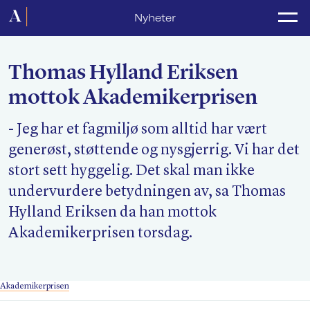
Forside
Nyheter
Politikk
Thomas Hylland Eriksen
Lønnsoppgjør
mottok Akademikerprisen
Medlemsforeninger
- Jeg har et fagmiljø som alltid har vært
Kurs og konferanser
generøst, støttende og nysgjerrig. Vi har det
For media
stort sett hyggelig. Det skal man ikke
undervurdere betydningen av, sa Thomas
Akademikerne Pluss
Hylland Eriksen da han mottok
Akademikerprisen torsdag.
Nyheter
Om Akademikerne
Akademikerprisen