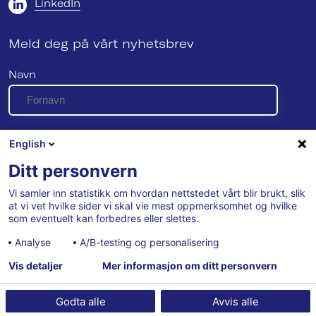
LinkedIn
Meld deg på vårt nyhetsbrev
Navn
E-post
English
Ditt personvern
Vi samler inn statistikk om hvordan nettstedet vårt blir brukt, slik
Se vår personvernerklæring her
at vi vet hvilke sider vi skal vie mest oppmerksomhet og hvilke
som eventuelt kan forbedres eller slettes.
Analyse
A/B-testing og personalisering
Vis detaljer
Mer informasjon om ditt personvern
Godta alle
Avvis alle