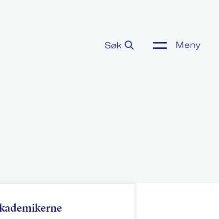
Meny
Søk
ønnsoppgjør
or media
m Akademikerne
Akademikerne