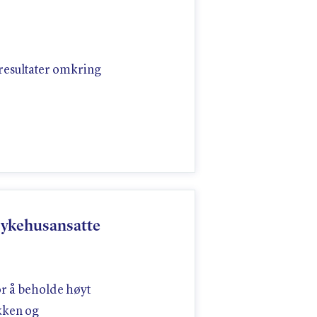
resultater omkring
 sykehusansatte
r å beholde høyt
ikken og