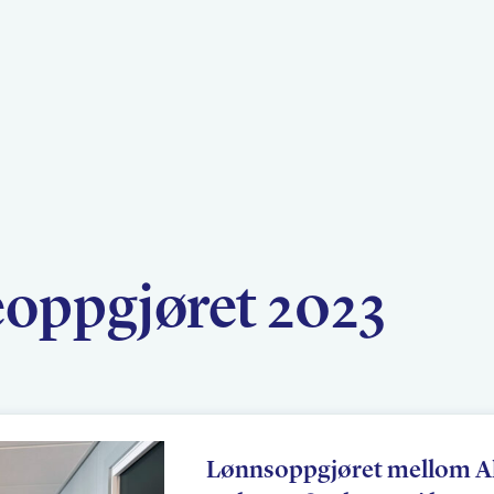
Politikk
L
Kurs og konferanser
F
oppgjøret 2023
Nyheter
O
Lønnsoppgjøret mellom 