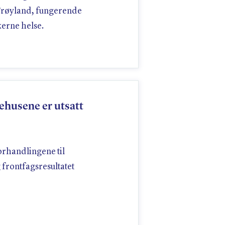
 Frøyland, fungerende
erne helse.
ehusene er utsatt
forhandlingene til
g frontfagsresultatet