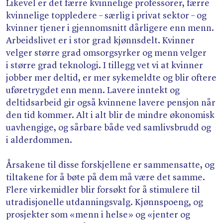
Likevel er det færre kvinnelige professorer, færre
kvinnelige toppledere – særlig i privat sektor – og
kvinner tjener i gjennomsnitt dårligere enn menn.
Arbeidslivet er i stor grad kjønnsdelt. Kvinner
velger større grad omsorgsyrker og menn velger
i større grad teknologi. I tillegg vet vi at kvinner
jobber mer deltid, er mer sykemeldte og blir oftere
uføretrygdet enn menn. Lavere inntekt og
deltidsarbeid gir også kvinnene lavere pensjon når
den tid kommer. Alt i alt blir de mindre økonomisk
uavhengige, og sårbare både ved samlivsbrudd og
i alderdommen.
Årsakene til disse forskjellene er sammensatte, og
tiltakene for å bøte på dem må være det samme.
Flere virkemidler blir forsøkt for å stimulere til
utradisjonelle utdanningsvalg. Kjønnspoeng, og
prosjekter som «menn i helse» og «jenter og