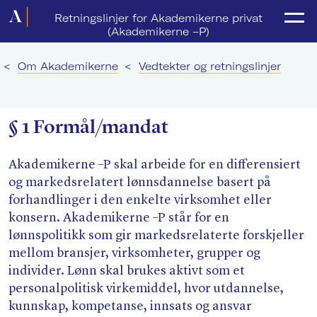
Forside
Retningslinjer for Akademikerne privat
(Akademikerne –P)
Politikk
<
Om Akademikerne
<
Vedtekter og retningslinjer
Lønnsoppgjør
Medlemsforeninger
§ 1 Formål/​mandat
Kurs og konferanser
Akademikerne –P skal arbeide for en differensiert
For media
og markedsrelatert lønnsdannelse basert på
forhandlinger i den enkelte virksomhet eller
Akademikerne Pluss
konsern. Akademikerne –P står for en
lønnspolitikk som gir markedsrelaterte forskjeller
Nyheter
mellom bransjer, virksomheter, grupper og
Om Akademikerne
individer. Lønn skal brukes aktivt som et
personalpolitisk virkemiddel, hvor utdannelse,
kunnskap, kompetanse, innsats og ansvar