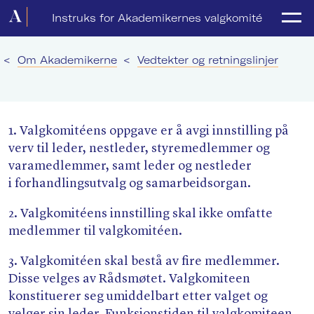
Forside
Instruks for Akademikernes valgkomité
Politikk
<
Om Akademikerne
<
Vedtekter og retningslinjer
Lønnsoppgjør
Medlemsforeninger
1. Valgkomitéens oppgave er å avgi innstilling på
Kurs og konferanser
verv til leder, nestleder, styremedlemmer og
varamedlemmer, samt leder og nestleder
For media
i forhandlingsutvalg og samarbeidsorgan.
Akademikerne Pluss
2. Valgkomitéens innstilling skal ikke omfatte
medlemmer til valgkomitéen.
Nyheter
3. Valgkomitéen skal bestå av fire medlemmer.
Om Akademikerne
Disse velges av Rådsmøtet. Valgkomiteen
konstituerer seg umiddelbart etter valget og