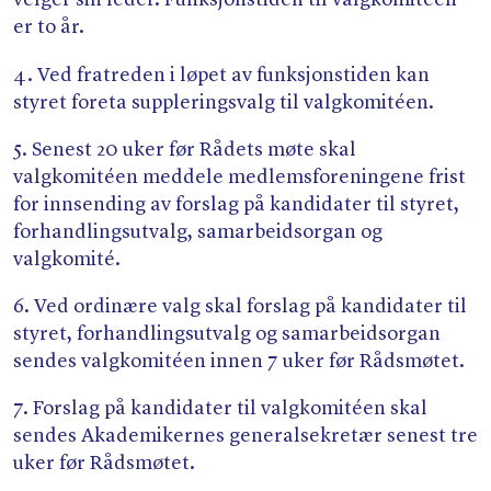
velger sin leder. Funksjonstiden til valgkomiteen
Søk
er to år.
4. Ved fratreden i løpet av funksjonstiden kan
styret foreta suppleringsvalg til valgkomitéen.
5. Senest 20 uker før Rådets møte skal
valgkomitéen meddele medlemsforeningene frist
for innsending av forslag på kandidater til styret,
forhandlingsutvalg, samarbeidsorgan og
valgkomité.
6. Ved ordinære valg skal forslag på kandidater til
styret, forhandlingsutvalg og samarbeidsorgan
sendes valgkomitéen innen 7 uker før Rådsmøtet.
7. Forslag på kandidater til valgkomitéen skal
sendes Akademikernes generalsekretær senest tre
uker før Rådsmøtet.