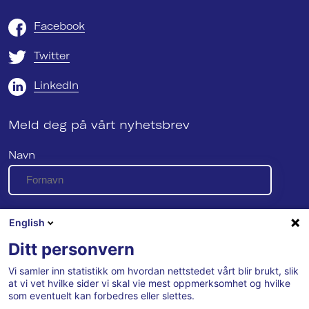
Facebook
Twitter
LinkedIn
Meld deg på vårt nyhetsbrev
Navn
E-post
English
Ditt personvern
Vi samler inn statistikk om hvordan nettstedet vårt blir brukt, slik
Se vår personvernerklæring her
at vi vet hvilke sider vi skal vie mest oppmerksomhet og hvilke
som eventuelt kan forbedres eller slettes.