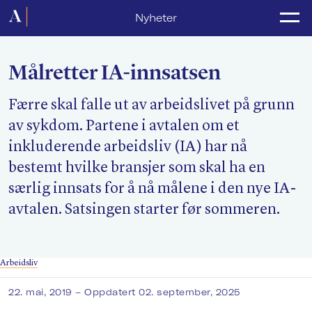
Forside
Nyheter
Politikk
Målretter IA-innsatsen
Lønnsoppgjør
Færre skal falle ut av arbeidslivet på grunn
Medlemsforeninger
av sykdom. Partene i avtalen om et
Kurs og konferanser
inkluderende arbeidsliv (IA) har nå
bestemt hvilke bransjer som skal ha en
For media
særlig innsats for å nå målene i den nye IA-
Akademikerne Pluss
avtalen. Satsingen starter før sommeren.
Nyheter
Arbeidsliv
Om Akademikerne
22. mai, 2019
– Oppdatert 02. september, 2025