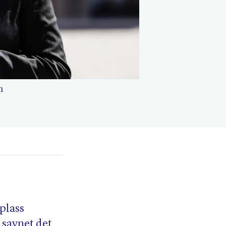
n
splass
 savnet det