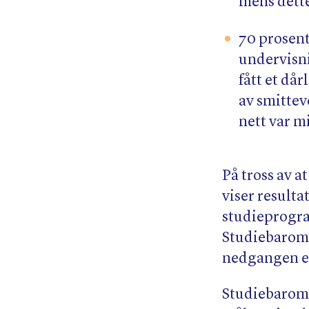
mens dette 
70 prosent
undervisni
fått et då
av smittev
nett var m
På tross av 
viser result
studieprogra
Studiebarome
nedgangen er
Studiebarome