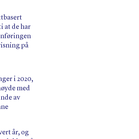
ttbasert
i at de har
innføringen
visning på
ger i 2020,
rnøyde med
unde av
nne
ert år, og