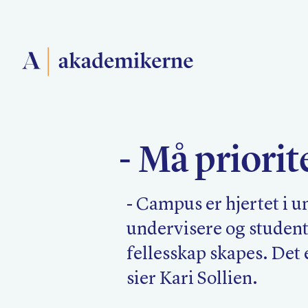
Forside
- Må priori
Medlemsforeninger
- Campus er hjertet i u
Akademikerne Pluss
undervisere og studente
fellesskap skapes. Det 
sier Kari Sollien.