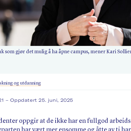
ltak som gjør det mulig å ha åpne campus, mener Kari Sollie
skning og utdanning
021
– Oppdatert 25. juni, 2025
udenter oppgir at de ikke har en fullgod arbeid
parten har vært mer ensomme og åtte av ti har