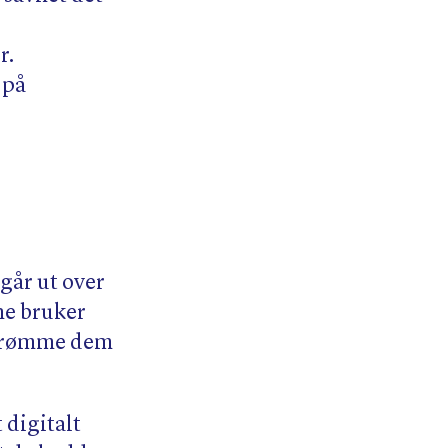
r.
 på
går ut over
ne bruker
 berømme dem
 digitalt