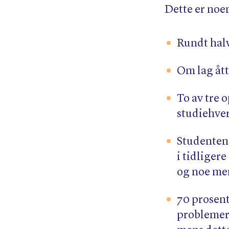
Dette er noe
Rundt hal
Om lag åtte
To av tre 
studiehve
Studentene
i tidliger
og noe mer
70 prosent
problemer 