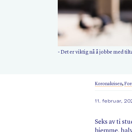
- Det er viktig nå å jobbe med ti
Koronakrisen
,
For
11. februar, 2
Seks av ti st
hjemme, halv