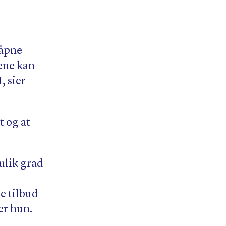
 åpne
ene kan
, sier
t og at
ulik grad
e tilbud
er hun.