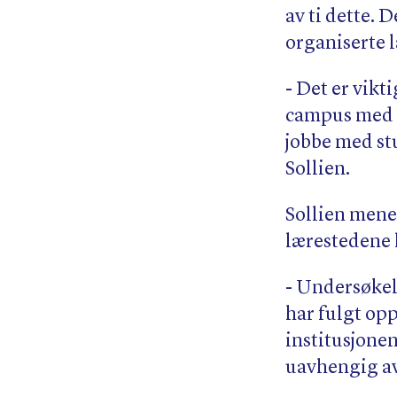
av ti dette. 
organiserte l
- Det er vikt
campus med l
jobbe med stu
Sollien.
Sollien mener
lærestedene 
- Undersøkel
har fulgt op
institusjonen
uavhengig av