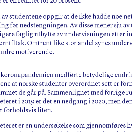
er en realitet for 20 prosent.
 av studentene oppgir at de ikke hadde noe ne
ng før nedstengningen. Av disse mener sju av t
rligere faglig utbytte av undervisningen etter 
erntiltak. Omtrent like stor andel synes under
indre motiverende.
at koronapandemien medførte betydelige endrin
atene at norske studenter overordnet sett er fo
mmet de går på. Sammenlignet med forrige r
teret i 2019 er det en nedgang i 2020, men de
 forholdsvis liten.
teret er en undersøkelse som gjennomføres hv