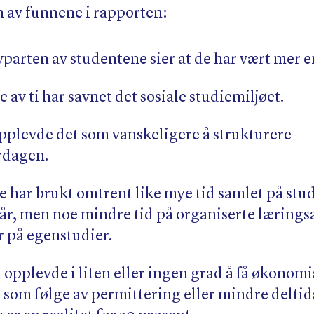
n av funnene i rapporten:
vparten av studentene sier at de har vært me
 av ti har savnet det sosiale studiemiljøet.
opplevde det som vanskeligere å strukturere
rdagen.
 har brukt omtrent like mye tid samlet på stud
e år, men noe mindre tid på organiserte lærings
 på egenstudier.
 opplevde i liten eller ingen grad å få økonom
som følge av permittering eller mindre deltid