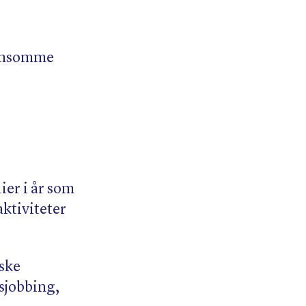
r ensomme
ier i år som
aktiviteter
iske
sjobbing,