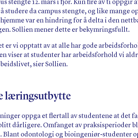
us stengte 12. mars i fjor. Kun fire av ti oppgir 
d å studere da campus stengte, og like mange op
hjemme var en hindring for å delta i den nettb
en. Sollien mener dette er bekymringsfullt.
vet er vi opptatt av at alle har gode arbeidsforho
 viser at studenter har arbeidsforhold vi aldri
beidslivet, sier Sollien.
e læringsutbytte
ninger oppga et flertall av studentene at det f
blitt dårligere. Omfanget av praksisperioder b
ag. Blant odontologi og bioingeniør-studenter 