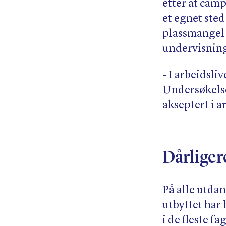
etter at camp
et egnet ste
plassmangel 
undervisning
- I arbeidsli
Undersøkelsen
akseptert i ar
Dårliger
På alle utdan
utbyttet har 
i de fleste f