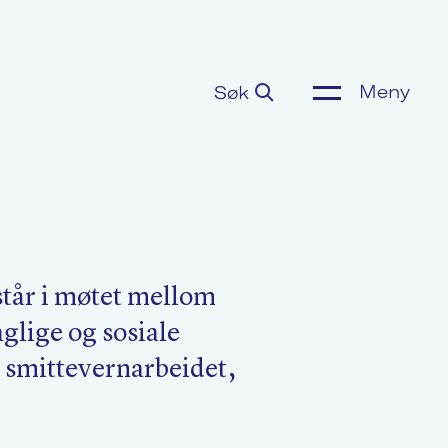
Meny
Søk
ønnsoppgjør
or media
står i møtet mellom
glige og sosiale
m Akademikerne
 i smittevernarbeidet,