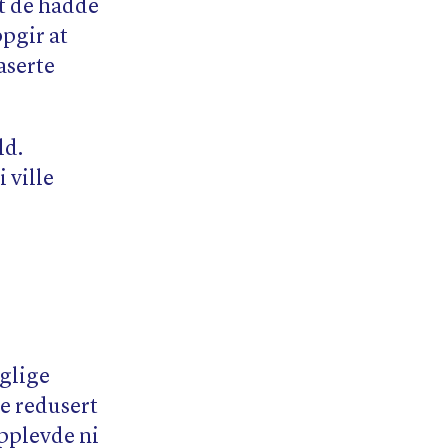
at de hadde
pgir at
aserte
ld.
 ville
aglige
le redusert
opplevde ni