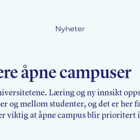
Nyheter
Politikk
L
tere åpne campuser
Kurs og konferanser
F
niversitetene. Læring og ny innsikt opp
r og mellom studenter, og det er her fa
Nyheter
O
er viktig at åpne campus blir prioritert