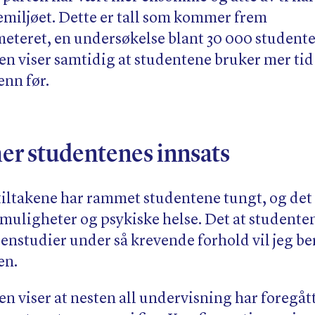
iemiljøet. Dette er tall som kommer frem
meteret, en undersøkelse blant 30 000 studente
n viser samtidig at studentene bruker mer tid
enn før.
r studentenes innsats
tiltakene har rammet studentene tungt, og det 
muligheter og psykiske helse. Det at studente
genstudier under så krevende forhold vil jeg
ien.
 viser at nesten all undervisning har foregått