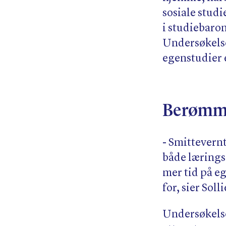
sosiale stud
i studiebaro
Undersøkelse
egenstudier 
Berømme
- Smittevern
både lærings
mer tid på e
for, sier Soll
Undersøkelsen