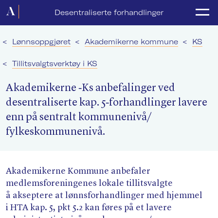
Forside
Desentraliserte forhandlinger
Politikk
<
Lønnsoppgjøret
<
Akademikerne kommune
<
KS
Lønnsoppgjør
<
Tillitsvalgtsverktøy i KS
Medlemsforeninger
Akademikerne ‑Ks anbefalinger ved
Kurs og konferanser
desentraliserte kap. 5‑forhandlinger lavere
enn på sentralt kommunenivå/​
For media
fylkeskommunenivå.
Akademikerne Pluss
Nyheter
Akademikerne Kommune anbefaler
medlemsforeningenes lokale tillitsvalgte
Om Akademikerne
å akseptere at lønnsforhandlinger med hjemmel
i HTA kap. 5, pkt 5.2 kan føres på et lavere