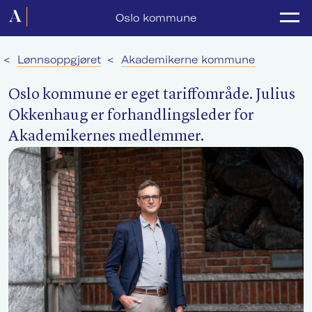
Forside
Oslo kommune
Politikk
<
Lønnsoppgjøret
<
Akademikerne kommune
Lønnsoppgjør
Oslo kommune er eget tariffområde. Julius
Medlemsforeninger
Okkenhaug er forhandlingsleder for
Akademikernes medlemmer.
Kurs og konferanser
For media
Akademikerne Pluss
Nyheter
Om Akademikerne