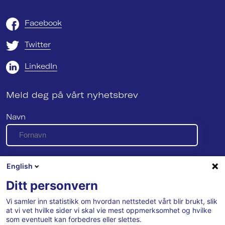
Facebook
Twitter
LinkedIn
Meld deg på vårt nyhetsbrev
Navn
E-post
English
Ditt personvern
Vi samler inn statistikk om hvordan nettstedet vårt blir brukt, slik
Se vår personvernerklæring her
at vi vet hvilke sider vi skal vie mest oppmerksomhet og hvilke
som eventuelt kan forbedres eller slettes.