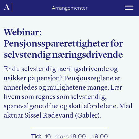
Forside
Arrangementer
Politikk
Webinar:
Lønnsoppgjør
Pensjonssparerettigheter for
Medlemsforeninger
selvstendig næringsdrivende
Kurs og konferanser
Er du selvstendig næringsdrivende og
For media
usikker på pensjon? Pensjonsreglene er
annerledes og mulighetene mange. Lær
Akademikerne Pluss
hvem som regnes som selvstendig,
Nyheter
sparevalgene dine og skattefordelene. Med
aktuar Sissel Rødevand (Gabler).
Om Akademikerne
Tid:
16. mars 18:00 - 19:00