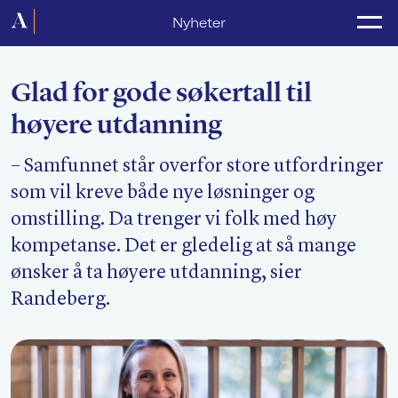
Forside
Nyheter
Politikk
Glad for gode søkertall til
Lønnsoppgjør
høyere utdanning
Medlemsforeninger
– Samfunnet står overfor store utfordringer
Kurs og konferanser
som vil kreve både nye løsninger og
For media
omstilling. Da trenger vi folk med høy
kompetanse. Det er gledelig at så mange
Akademikerne Pluss
ønsker å ta høyere utdanning, sier
Randeberg.
Nyheter
Om Akademikerne