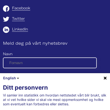
Facebook
Twitter
LinkedIn
Meld deg på vårt nyhetsbrev
Navn
E-post
English
Ditt personvern
Vi samler inn statistikk om hvordan nettstedet vårt blir brukt, slik
Se vår personvernerklæring her
at vi vet hvilke sider vi skal vie mest oppmerksomhet og hvilke
som eventuelt kan forbedres eller slettes.