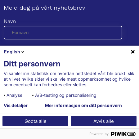
Meld deg på vårt nyhetsbrev
Navn
E-post
English
Ditt personvern
Vi samler inn statistikk om hvordan nettstedet vårt blir brukt, slik
Se vår personvernerklæring her
at vi vet hvilke sider vi skal vie mest oppmerksomhet og hvilke
som eventuelt kan forbedres eller slettes.
Analyse
A/B-testing og personalisering
Vis detaljer
Mer informasjon om ditt personvern
Godta alle
Avvis alle
Powered by