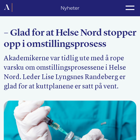
Forside
Nyheter
Politikk
– Glad for at Helse Nord stopper
Lønnsoppgjør
opp i omstillingsprosess
Medlemsforeninger
Akademikerne var tidlig ute med å rope
Kurs og konferanser
varsku om omstillingsprosessene i Helse
For media
Nord. Leder Lise Lyngsnes Randeberg er
glad for at kuttplanene er satt på vent.
Akademikerne Pluss
Nyheter
Om Akademikerne