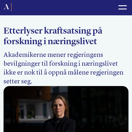
Forside
Politikk
Etterlyser kraftsatsing på
Lønnsoppgjør
forskning i næringslivet
Medlemsforeninger
Akademikerne mener regjeringens
Kurs og konferanser
bevilgninger til forskning i næringslivet
For media
ikke er nok til å oppnå målene regjeringen
setter seg.
Akademikerne Pluss
Nyheter
Om Akademikerne