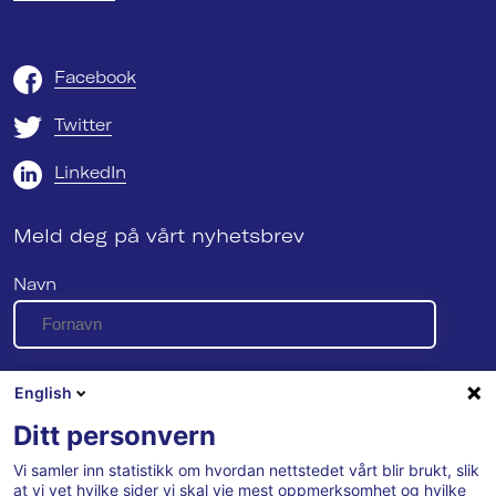
Facebook
Twitter
LinkedIn
Meld deg på vårt nyhetsbrev
Navn
E-post
English
Ditt personvern
Vi samler inn statistikk om hvordan nettstedet vårt blir brukt, slik
Se vår personvernerklæring her
at vi vet hvilke sider vi skal vie mest oppmerksomhet og hvilke