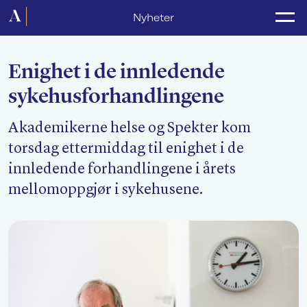
Forside
Nyheter
Politikk
Enighet i de innledende
Lønnsoppgjør
sykehusforhandlingene
Medlemsforeninger
Akademikerne helse og Spekter kom
Kurs og konferanser
torsdag ettermiddag til enighet i de
For media
innledende forhandlingene i årets
mellomoppgjør i sykehusene.
Akademikerne Pluss
Nyheter
Om Akademikerne