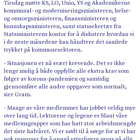
Søk
Tirsdag møtte KS, LO, Unio, YS og Akademikerne
kommunal- og moderniseringsministeren, helse-
og omsorgsministeren, finansministeren og
kunnskapsministeren, samt statssekretær fra
Statsministerens kontor for å diskutere hvordan vi
i de neste månedene kan håndtere det samlede
trykket på kommunesektoren.
- Situasjonen er nå svært krevende. Det er ikke
lenge mulig å både oppfylle alle ekstra krav som
følger av korona-pandemien og samtidig
gjennomføre alle andre oppgaver som normalt,
sier Gram.
- Mange av våre medlemmer har jobbet veldig mye
over lang tid. Lektorene og legene er blant våre
medlemsgrupper som har hatt stor arbeidsmengde
det siste halvåret. Vi er nødt til å sørge for at vi har
nok ressurser for å unngå ytterligere press på alle