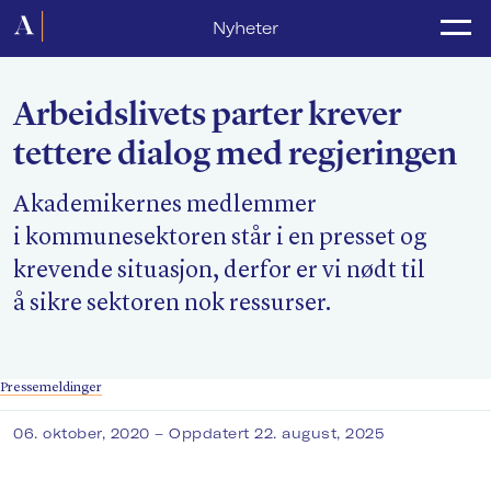
Forside
Nyheter
Politikk
Arbeidslivets parter krever
Lønnsoppgjør
tettere dialog med regjeringen
Medlemsforeninger
Akademikernes medlemmer
Kurs og konferanser
i kommunesektoren står i en presset og
For media
krevende situasjon, derfor er vi nødt til
å sikre sektoren nok ressurser.
Akademikerne Pluss
Nyheter
Pressemeldinger
Om Akademikerne
06. oktober, 2020
– Oppdatert 22. august, 2025