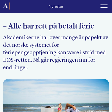
Forside
Nyheter
Politikk
– Alle har rett på betalt ferie
Lønnsoppgjør
Akademikerne har over mange år påpekt av
Medlemsforeninger
det norske systemet for
Kurs og konferanser
feriepengeopptjening kan være i strid med
EØS-retten. Nå går regjeringen inn for
For media
endringer.
Akademikerne Pluss
Nyheter
Om Akademikerne