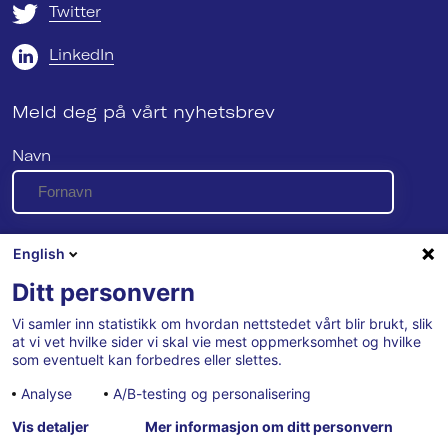
Twitter
LinkedIn
Meld deg på vårt nyhetsbrev
Navn
E-post
English
Ditt personvern
Vi samler inn statistikk om hvordan nettstedet vårt blir brukt, slik
Se vår personvernerklæring her
at vi vet hvilke sider vi skal vie mest oppmerksomhet og hvilke
som eventuelt kan forbedres eller slettes.
Analyse
A/B-testing og personalisering
Vis detaljer
Mer informasjon om ditt personvern